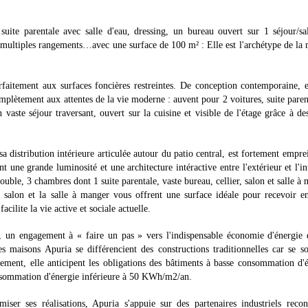
uite parentale avec salle d'eau, dressing, un bureau ouvert sur 1 séjour/sa
e multiples rangements…avec une surface de 100 m² : Elle est l'archétype de la
faitement aux surfaces foncières restreintes. De conception contemporaine, e
plètement aux attentes de la vie moderne : auvent pour 2 voitures, suite paren
 vaste séjour traversant, ouvert sur la cuisine et visible de l'étage grâce à de
 distribution intérieure articulée autour du patio central, est fortement empre
t une grande luminosité et une architecture intéractive entre l'extérieur et l'in
uble, 3 chambres dont 1 suite parentale, vaste bureau, cellier, salon et salle à
 salon et la salle à manger vous offrent une surface idéale pour recevoir e
cilite la vie active et sociale actuelle.
, un engagement à « faire un pas » vers l'indispensable économie d'énergie 
es maisons Apuria se différencient des constructions traditionnelles car se s
ement, elle anticipent les obligations des bâtiments à basse consommation d'
onsommation d'énergie inférieure à 50 KWh/m2/an.
miser ses réalisations, Apuria s'appuie sur des partenaires industriels reco