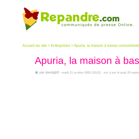
Accueil du site
>
Entreprises
>
Apuria, la maison à basse consommati
Apuria, la maison à ba
par
davidgbfl
-
mardi 21 octobre 2008 (11h31)
, mis a jour le jeudi 29 sep