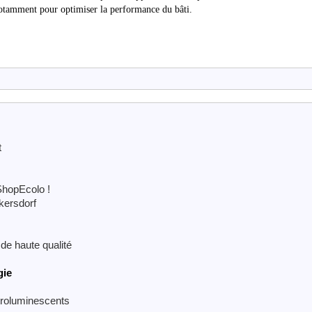
notamment pour optimiser la performance du bâti.
t
ShopEcolo !
rkersdorf
de haute qualité
gie
troluminescents