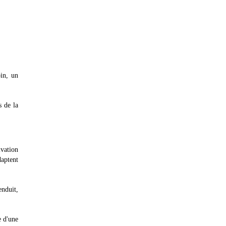
oin, un
s de la
ivation
daptent
enduit,
e d'une