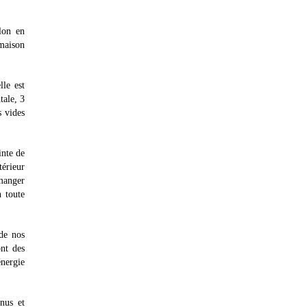
lon en
 maison
lle est
tale, 3
s vides
inte de
térieur
 manger
n toute
de nos
ont des
énergie
nnus et