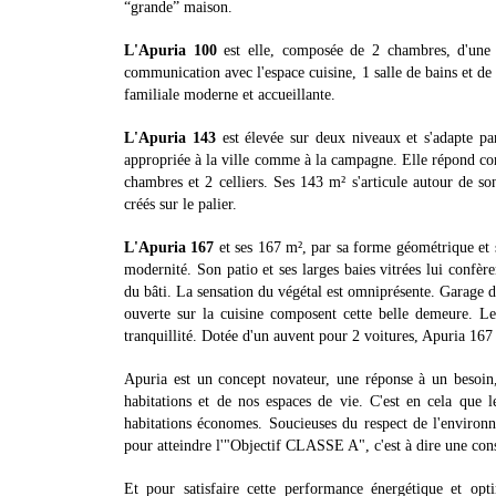
“grande” maison.
L'Apuria 100
est elle, composée de 2 chambres, d'une s
communication avec l'espace cuisine, 1 salle de bains et d
familiale moderne et accueillante.
L'Apuria 143
est élevée sur deux niveaux et s'adapte par
appropriée à la ville comme à la campagne. Elle répond com
chambres et 2 celliers. Ses 143 m² s'articule autour de son
créés sur le palier.
L'Apuria 167
et ses 167 m², par sa forme géométrique et sa
modernité. Son patio et ses larges baies vitrées lui confèren
du bâti. La sensation du végétal est omniprésente. Garage do
ouverte sur la cuisine composent cette belle demeure. Le
tranquillité. Dotée d'un auvent pour 2 voitures, Apuria 167 fa
Apuria est un concept novateur, une réponse à un besoin
habitations et de nos espaces de vie. C'est en cela que l
habitations économes. Soucieuses du respect de l'environn
pour atteindre l'"Objectif CLASSE A", c'est à dire une c
Et pour satisfaire cette performance énergétique et opti