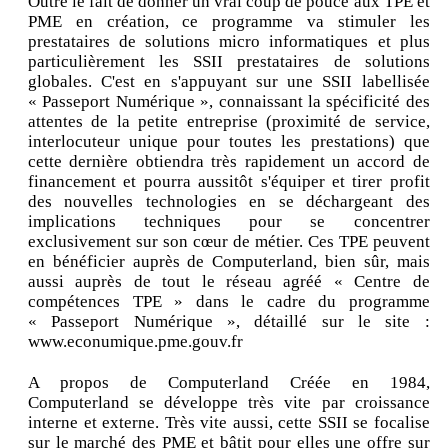
Outre le fait de donner un vrai coup de pouce aux TPE et
PME en création, ce programme va stimuler les
prestataires de solutions micro informatiques et plus
particulièrement les SSII prestataires de solutions
globales. C'est en s'appuyant sur une SSII labellisée
« Passeport Numérique », connaissant la spécificité des
attentes de la petite entreprise (proximité de service,
interlocuteur unique pour toutes les prestations) que
cette dernière obtiendra très rapidement un accord de
financement et pourra aussitôt s'équiper et tirer profit
des nouvelles technologies en se déchargeant des
implications techniques pour se concentrer
exclusivement sur son cœur de métier. Ces TPE peuvent
en bénéficier auprès de Computerland, bien sûr, mais
aussi auprès de tout le réseau agréé « Centre de
compétences TPE » dans le cadre du programme
« Passeport Numérique », détaillé sur le site :
www.econumique.pme.gouv.fr
A propos de Computerland Créée en 1984,
Computerland se développe très vite par croissance
interne et externe. Très vite aussi, cette SSII se focalise
sur le marché des PME et bâtit pour elles une offre sur