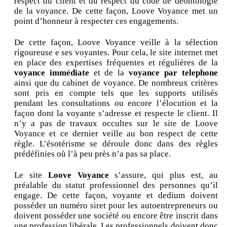
respect du client et du respect du code de déontologie
de la voyance. De cette façon, Loove Voyance met un
point d’honneur à respecter ces engagements.
De cette façon, Loove Voyance veille à la sélection
rigoureuse e ses voyantes. Pour cela, le site internet met
en place des expertises fréquentes et régulières de la
voyance immédiate
et de la
voyance par telephone
ainsi que du cabinet de voyance. De nombreux critères
sont pris en compte tels que les supports utilisés
pendant les consultations ou encore l’élocution et la
façon dont la voyante s’adresse et respecte le client. Il
n’y a pas de travaux occultes sur le site de Loove
Voyance et ce dernier veille au bon respect de cette
règle. L’ésotérisme se déroule donc dans des règles
prédéfinies où l’à peu près n’a pas sa place.
Le site
Loove Voyance
s’assure, qui plus est, au
préalable du statut professionnel des personnes qu’il
engage. De cette façon, voyante et dedium doivent
posséder un numéro siret pour les autoentrepreneurs ou
doivent posséder une société ou encore être inscrit dans
une profession libérale. Les professionnels doivent donc