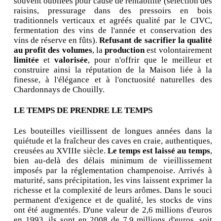
souvent oubliées pour cause de rentabilité (sélection des
raisins, pressurage dans des pressoirs en bois
traditionnels verticaux et agréés qualité par le CIVC,
fermentation des vins de l'année et conservation des
vins de réserve en fûts).
Refusant de sacrifier la qualité
au profit des volumes
, la
production
est volontairement
limitée
et
valorisée
, pour n'offrir que le meilleur et
construire ainsi la réputation de la Maison liée à la
finesse, à l'élégance et à l'onctuosité naturelles des
Chardonnays de Chouilly.
LE TEMPS DE PRENDRE LE TEMPS
Les bouteilles vieillissent de longues années dans la
quiétude et la fraîcheur des caves en craie, authentiques,
creusées au XVIIIe siècle.
Le temps est laissé au temps
,
bien au-delà des délais minimum de vieillissement
imposés par la réglementation champenoise. Arrivés à
maturité, sans précipitation, les vins laissent exprimer la
richesse et la complexité de leurs arômes. Dans le souci
permanent d'exigence et de qualité, les stocks de vins
ont été augmentés. D'une valeur de 2,6 millions d'euros
en 1993, ils sont en 2008 de 7,9 millions d'euros, soit