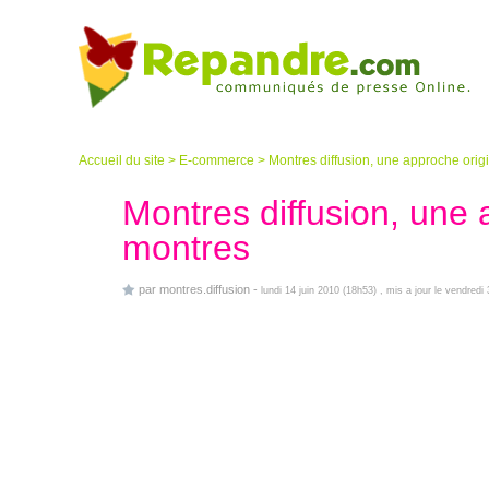
Accueil du site
>
E-commerce
>
Montres diffusion, une approche orig
Montres diffusion, une 
montres
par
montres.diffusion
-
lundi 14 juin 2010 (18h53)
, mis a jour le vendred