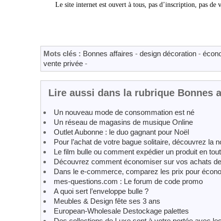
Le site internet est ouvert à tous, pas d’inscription, pas de 
Mots clés :
Bonnes affaires
-
design décoration
-
écon
vente privée
-
Lire aussi dans la rubrique Bonnes a
Un nouveau mode de consommation est né
Un réseau de magasins de musique Online
Outlet Aubonne : le duo gagnant pour Noël
Pour l’achat de votre bague solitaire, découvrez la n
Le film bulle ou comment expédier un produit en tout
Découvrez comment économiser sur vos achats de
Dans le e-commerce, comparez les prix pour écon
mes-questions.com : Le forum de code promo
A quoi sert l’enveloppe bulle ?
Meubles & Design fête ses 3 ans
European-Wholesale Destockage palettes
Des collections de Luxe sont à votre portée avec les