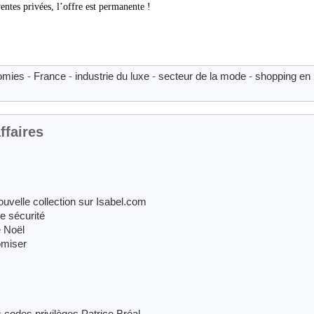
ventes privées, l’offre est permanente !
omies
-
France
-
industrie du luxe
-
secteur de la mode
-
shopping en 
ffaires
ouvelle collection sur Isabel.com
e sécurité
 Noël
omiser
 codes privilèges Patrice Bréal