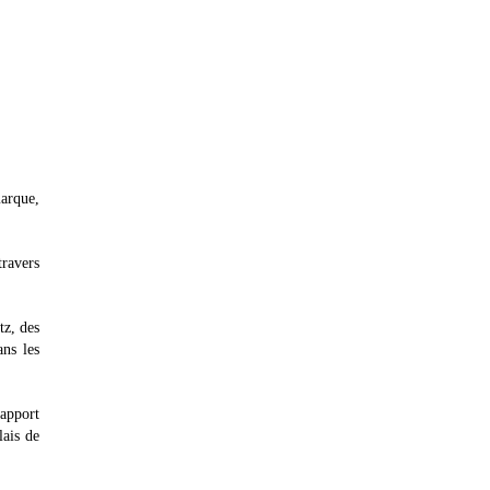
marque,
travers
tz, des
ns les
rapport
lais de