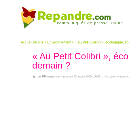
Accueil du site
>
Environnement
>
« Au Petit Colibri », écologique,
« Au Petit Colibri », é
demain ?
par
PRformance
-
mercredi 25 février 2009 (17h40)
, mis a jour le mercr