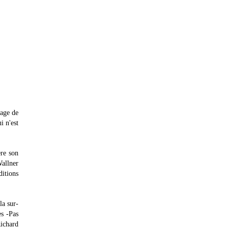
tage de
i n'est
ère son
Wallner
ditions
la sur-
es -Pas
Richard