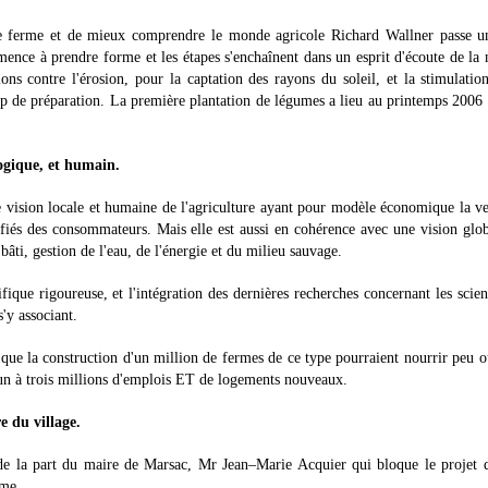
ne ferme et de mieux comprendre le monde agricole Richard Wallner passe 
nce à prendre forme et les étapes s'enchaînent dans un esprit d'écoute de la 
ions contre l'érosion, pour la captation des rayons du soleil, et la stimulatio
 de préparation. La première plantation de légumes a lieu au printemps 2006 
ogique, et humain.
 vision locale et humaine de l'agriculture ayant pour modèle économique la v
fiés des consommateurs. Mais elle est aussi en cohérence avec une vision glo
bâti, gestion de l'eau, de l'énergie et du milieu sauvage.
ique rigoureuse, et l'intégration des dernières recherches concernant les scie
'y associant.
 que la construction d'un million de fermes de ce type pourraient nourrir peu 
t un à trois millions d'emplois ET de logements nouveaux.
e du village.
de la part du maire de Marsac, Mr Jean–Marie Acquier qui bloque le projet 
sme.