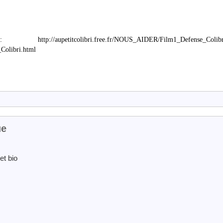
itcolibri.free.fr/NOUS_AIDER/Film1_Defense_Colibri
Colibri.html
ue
et bio