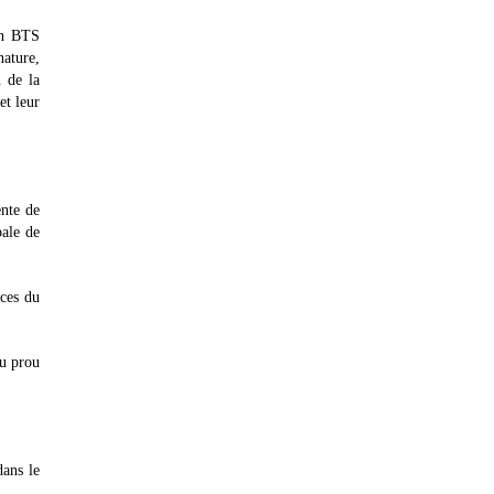
un BTS
nature,
n de la
et leur
ente de
bale de
nces du
ou prou
dans le