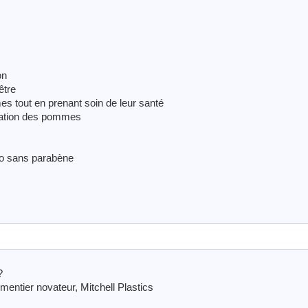
on
être
s tout en prenant soin de leur santé
vation des pommes
io sans parabène
?
mentier novateur, Mitchell Plastics