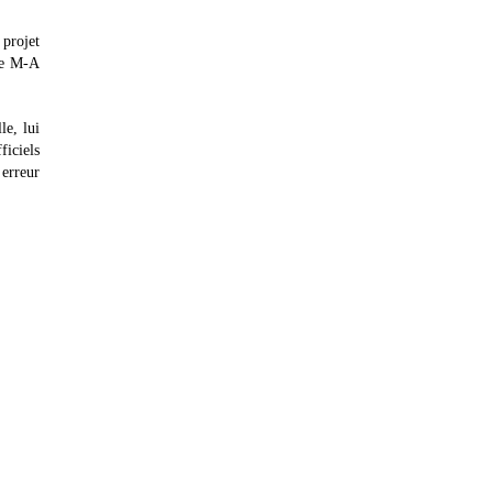
 projet
re M-A
le, lui
ficiels
 erreur