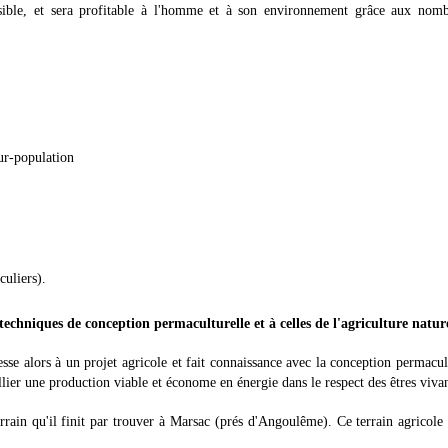
sible, et sera profitable à l'homme et à son environnement grâce aux nomb
sur-population
culiers).
techniques de conception permaculturelle et à celles de l'agriculture nature
se alors à un projet agricole et fait connaissance avec la conception permacul
allier une production viable et économe en énergie dans le respect des êtres vivan
rrain qu'il finit par trouver à Marsac (prés d'Angoulême). Ce terrain agricole