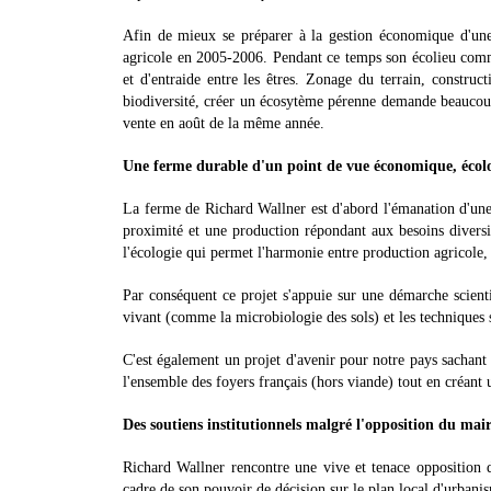
Afin de mieux se préparer à la gestion économique d'u
agricole en 2005-2006. Pendant ce temps son écolieu comme
et d'entraide entre les êtres. Zonage du terrain, construct
biodiversité, créer un écosytème pérenne demande beaucoup
vente en août de la même année.
Une ferme durable d'un point de vue économique, écol
La ferme de Richard Wallner est d'abord l'émanation d'une
proximité et une production répondant aux besoins diversi
l'écologie qui permet l'harmonie entre production agricole, 
Par conséquent ce projet s'appuie sur une démarche scientif
vivant (comme la microbiologie des sols) et les techniques s
C'est également un projet d'avenir pour notre pays sachant
l'ensemble des foyers français (hors viande) tout en créan
Des soutiens institutionnels malgré l'opposition du mair
Richard Wallner rencontre une vive et tenace opposition 
cadre de son pouvoir de décision sur le plan local d'urbani