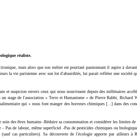
logique réaliste.
ronique, mais alors que son métier est pourtant passionnant il aspire à davan
eurs la vie parisienne avec son lot d'absurdités, lui parait refléter une société qu
ute et suspicion envers ceux qui nous nourrissent depuis des millénaires accél
s un stage de l'association « Terre et Humanisme » de Pierre Rabhi, Richard 
roalimentaire qui « nous font manger des horreurs chimiques [...] dans des con
e soin des êtres humains -Réduire sa consommation et considérer les limites de 
le - Pas de labour, même superficiel -Pas de pesticides chimiques ou biologiqu
 (sauf cas particuliers). Sa découverte de l'écologie apporte par ailleurs à 