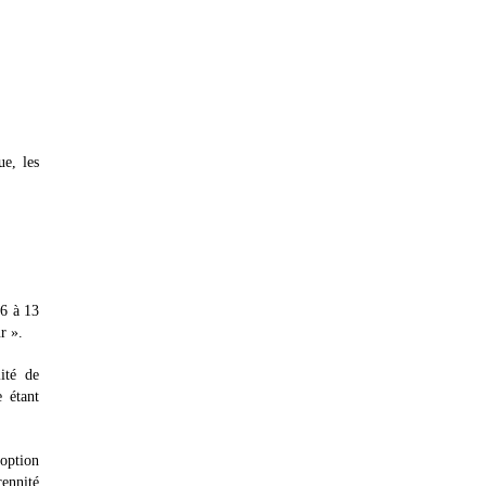
ue, les
26 à 13
r ».
ité de
e étant
doption
rennité