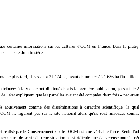
es certaines informations sur les cultures d'OGM en France. Dans la pratiq
sur le site du ministère.
emaine plus tard, il passait à 21 174 ha, avant de monter à 21 686 ha fin juillet.
attribuées à la Vienne ont diminué depuis la première publication, passant de 
 de l'état expliquent que les parcelles avaient été comptées deux fois « par erreu
s abusivement comme des disséminations à caractère scientifique, la qual
 d'OGM ne figurent pas sur le site national alors qu'ils sont annoncés comm
i réalisé par le Gouvernement sur les OGM est une véritable farce. Seule l'a
ermettre de sortir de cette situation aussi ridicule que dangereuse pour la pé