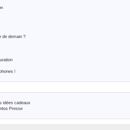
on
me de demain ?
uration
phones !
es idées cadeaux
ntos Presse