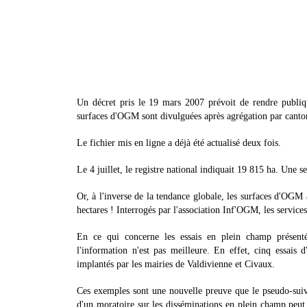
Un décret pris le 19 mars 2007 prévoit de rendre publiqu
surfaces d'OGM sont divulguées après agrégation par canton 
Le fichier mis en ligne a déjà été actualisé deux fois.
Le 4 juillet, le registre national indiquait 19 815 ha. Une s
Or, à l'inverse de la tendance globale, les surfaces d'OGM 
hectares ! Interrogés par l'association Inf'OGM, les services
En ce qui concerne les essais en plein champ présenté
l'information n'est pas meilleure. En effet, cinq essais
implantés par les mairies de Valdivienne et Civaux.
Ces exemples sont une nouvelle preuve que le pseudo-suiv
d'un moratoire sur les disséminations en plein champ peut p