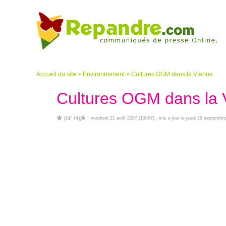
Accueil du site
>
Environnement
>
Cultures OGM dans la Vienne
Cultures OGM dans la 
par
nrgik
-
vendredi 31 août 2007 (13h57)
, mis a jour le jeudi 29 septembr