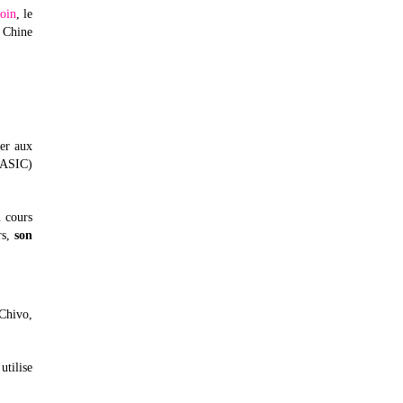
coin
, le
e Chine
mer aux
 (ASIC)
u cours
rs,
son
 Chivo,
utilise