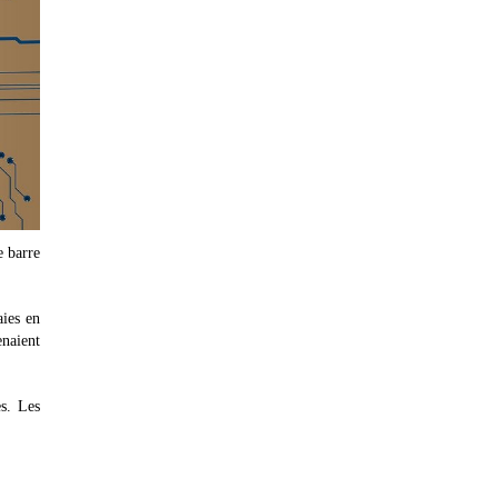
e barre
aies en
naient
s. Les