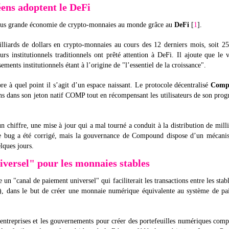
éens adoptent le DeFi
 plus grande économie de crypto-monnaies au monde grâce au
DeFi
[
1
].
lliards de dollars en crypto-monnaies au cours des 12 derniers mois, soit 2
urs institutionnels traditionnels ont prêté attention à DeFi. Il ajoute que le
ments institutionnels étant à l’origine de "l’essentiel de la croissance".
e à quel point il s’agit d’un espace naissant. Le protocole décentralisé
Comp
ns dans son jeton natif COMP tout en récompensant les utilisateurs de son pr
 chiffre, une mise à jour qui a mal tourné a conduit à la distribution de mill
. Le bug a été corrigé, mais la gouvernance de Compound dispose d’un mécan
lques jours.
iversel" pour les monnaies stables
e un "canal de paiement universel" qui faciliterait les transactions entre les stab
), dans le but de créer une monnaie numérique équivalente au système de pa
 entreprises et les gouvernements pour créer des portefeuilles numériques comp