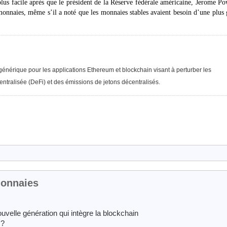
lus facile après que le président de la Réserve fédérale américaine, Jerome Po
o-monnaies, même s’il a noté que les monnaies stables avaient besoin d’une plus
 générique pour les applications Ethereum et blockchain visant à perturber les
entralisée (DeFi) et des émissions de jetons décentralisés.
monnaies
uvelle génération qui intègre la blockchain
 ?