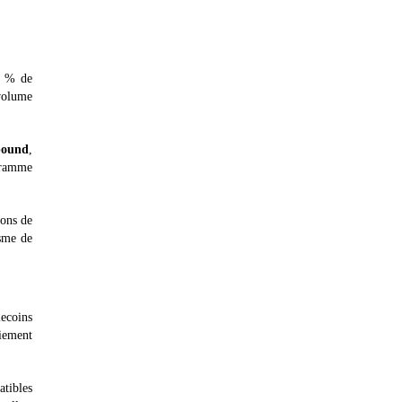
5 % de
 volume
ound
,
ogramme
ions de
isme de
lecoins
iement
atibles