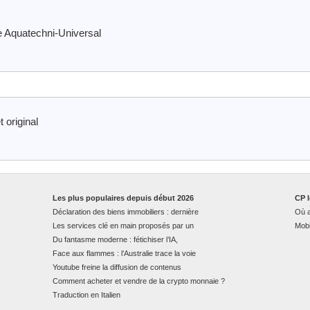
 Aquatechni-Universal
 original
Les plus populaires depuis début 2026
CP l
Déclaration des biens immobiliers : dernière
Où a
Les services clé en main proposés par un
Mobi
Du fantasme moderne : fétichiser l’IA,
Face aux flammes : l’Australie trace la voie
Youtube freine la diffusion de contenus
Comment acheter et vendre de la crypto monnaie ?
Traduction en Italien