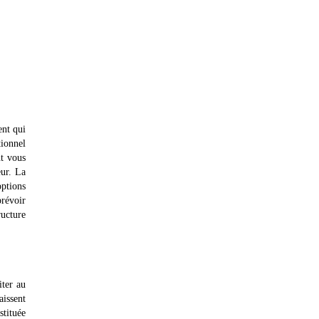
ent qui
tionnel
nt vous
eur. La
options
prévoir
ructure
iter au
aissent
stituée