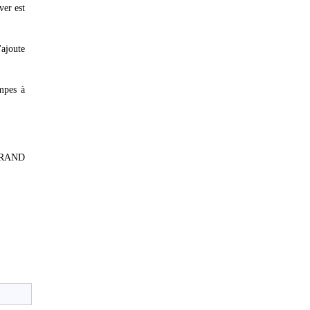
ver est
ajoute
mpes à
ERRAND