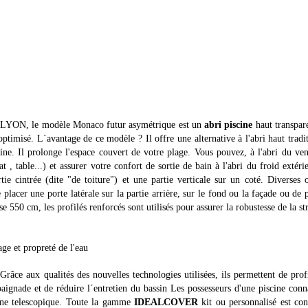
e à LYON, le modèle Monaco futur asymétrique est un
abri piscine
haut transpar
optimisé. L´avantage de ce modèle ? Il offre une alternative à l'abri haut tradi
cine. Il prolonge l'espace couvert de votre plage. Vous pouvez, à l'abri du ve
 , table...) et assurer votre confort de sortie de bain à l'abri du froid extéri
ie cintrée (dite "de toiture") et une partie verticale sur un coté. Diverses 
 placer une porte latérale sur la partie arrière, sur le fond ou la façade ou de 
 550 cm, les profilés renforcés sont utilisés pour assurer la robustesse de la st
ge et propreté de l'eau
râce aux qualités des nouvelles technologies utilisées, ils permettent de prof
ignade et de réduire l´entretien du bassin Les possesseurs d'une piscine conn
ine telescopique. Toute la gamme
IDEALCOVER
kit ou personnalisé est con