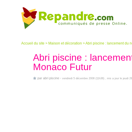
Accueil du site
>
Maison et décoration
>
Abri piscine : lancement du 
Abri piscine : lancemen
Monaco Futur
par
abri piscine
-
vendredi 5 décembre 2008 (11h36)
, mis a jour le jeudi