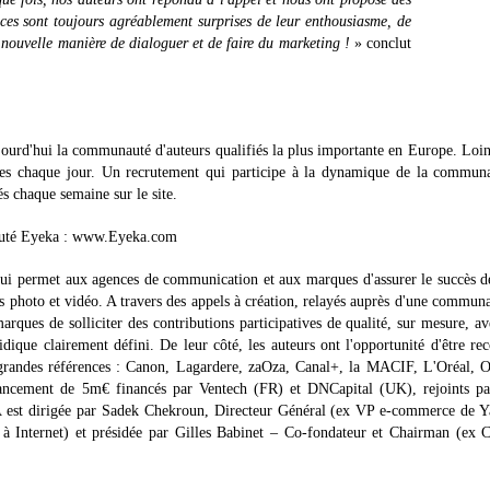
ces sont toujours agréablement surprises de leur enthousiasme, de
 no
uvelle manière de dialoguer et de faire du marketing !
» conclut
ourd'hui la communauté d'auteurs qualifiés la plus importante en Europe. Loin
s chaque jour. Un recrutement qui participe à la dynamique de la communa
és chaque semaine sur le site.
unauté Eyeka : www.Eyeka.com
i permet aux agences de communication et aux marques d'assurer le succès de
s photo et vidéo. A travers des appels à création, relayés auprès d'une commun
ues de solliciter des contributions participatives de qualité, sur mesure, a
idique clairement défini. De leur côté, les auteurs ont l'opportunité d'être re
grandes références : Canon, Lagardere, zaOza, Canal+, la MACIF, L'Oréal, O
cement de 5m€ financés par Ventech (FR) et DNCapital (UK), rejoints p
est dirigée par Sadek Chekroun, Directeur Général (ex VP e-commerce de Y
 à Internet) et présidée par Gilles Babinet – Co-fondateur et Chairman (ex 