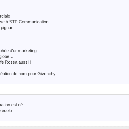
rciale
esse à STP Communication.
rpignan
hée d’or marketing
 globe…
ffe Rossa aussi !
éation de nom pour Givenchy
tion est né
e écolo