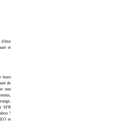
 d'être
uté et
 leurs
auté de
vec une
connus,
range,
ar SFR
ahoo !
CEO et