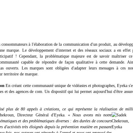
 les consommateurs à l'élaboration de la communication d'un produit, au dévelo
'une marque. Le développement d'internet et des réseaux sociaux a en effet 
ticipatif ! Cependant, la problématique majeure est de savoir maîtriser ce
 communauté capable de répondre de façon qualitative à cette demande. Ains
as ouverts. Les marques sont obligées d'adapter leurs messages à ces nou
ur territoire de marque.
ion
En créant cette communauté unique de vidéastes et photographes, Eyeka s'e
 et des agences de com. Un dispositif qui lui permet aujourd'hui d'être assur
é plus de 80 appels à créations, ce qui représente la réalisation de milli
ekroun, Directeur Général d'Eyeka.
«
Nous avons mis notre
matiques et des problématiques diverses : des durées de concours
s d'activités très éloignés depuis la prévention routière en passant
ue fois, nos auteurs
ont répondu à l'appel et nous ont proposé des