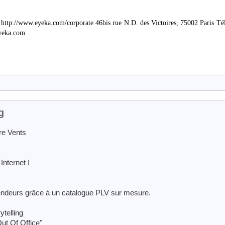
ttp://www.eyeka.com/corporate 46bis rue N.D. des Victoires, 75002 Paris Tél
eyeka.com
g
re Vents
Internet !
ndeurs grâce à un catalogue PLV sur mesure.
ytelling
Out Of Office"