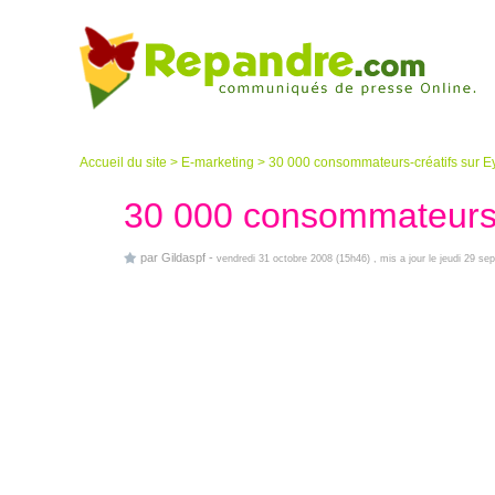
Accueil du site
>
E-marketing
>
30 000 consommateurs-créatifs sur E
30 000 consommateurs-
par
Gildaspf
-
vendredi 31 octobre 2008 (15h46)
, mis a jour le jeudi 29 s