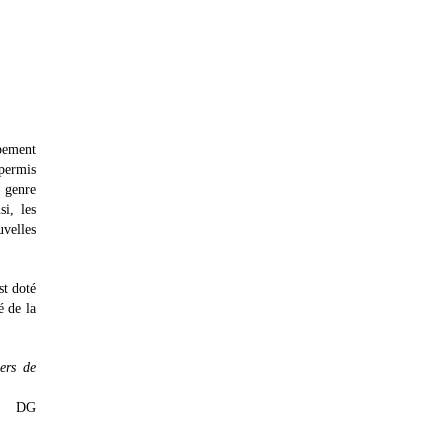
ppement
permis
 genre
i, les
velles
st doté
é de la
ers de