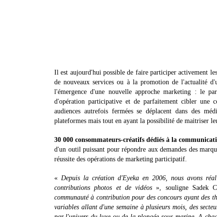
Il est aujourd'hui possible de faire participer activement
de nouveaux services ou à la promotion de l'actualité d
l'émergence d'une nouvelle approche marketing : le par
d'opération participative et de parfaitement cibler une
audiences autrefois fermées se déplacent dans des médi
plateformes mais tout en ayant la possibilité de maitriser le
30 000 consommateurs-créatifs dédiés à la communicat
d'un outil puissant pour répondre aux demandes des marques
réussite des opérations de marketing participatif.
«
Depuis la création d'Eyeka en 2006, nous avons réalis
contributions photos et de vidéos
», souligne Sadek Ch
communauté à contribution pour des concours ayant des thé
variables allant d'une semaine à plusieurs mois, des secteur
par l'univers du luxe ou de la plongée sous-marine. A chaq