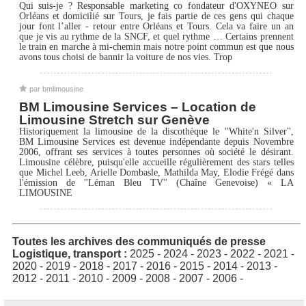
Qui suis-je ? Responsable marketing co fondateur d'OXYNEO sur
Orléans et domicilié sur Tours, je fais partie de ces gens qui chaque
jour font l’aller - retour entre Orléans et Tours. Cela va faire un an
que je vis au rythme de la SNCF, et quel rythme … Certains prennent
le train en marche à mi-chemin mais notre point commun est que nous
avons tous choisi de bannir la voiture de nos vies. Trop
par bmlimousine
BM Limousine Services – Location de
Limousine Stretch sur Genève
Historiquement la limousine de la discothèque le ''White'n Silver'',
BM Limousine Services est devenue indépendante depuis Novembre
2006, offrant ses services à toutes personnes où société le désirant.
Limousine célèbre, puisqu'elle accueille régulièrement des stars telles
que Michel Leeb, Arielle Dombasle, Mathilda May, Elodie Frégé dans
l'émission de ''Léman Bleu TV'' (Chaîne Genevoise) « LA
LIMOUSINE
Toutes les archives des communiqués de presse
Logistique, transport :
2025
-
2024
-
2023
-
2022
-
2021
-
2020
-
2019
-
2018
-
2017
-
2016
-
2015
-
2014
-
2013
-
2012
-
2011
-
2010
-
2009
-
2008
-
2007
-
2006
-