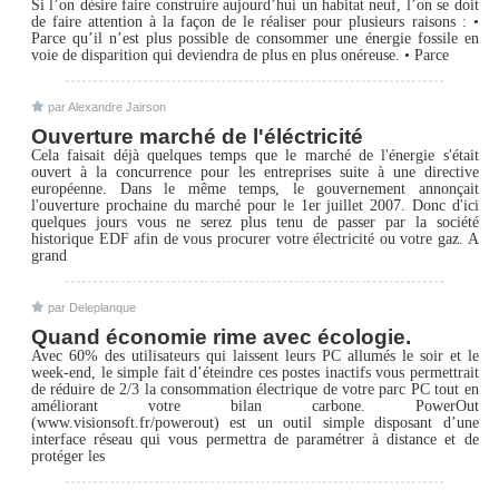
Si l’on désire faire construire aujourd’hui un habitat neuf, l’on se doit
de faire attention à la façon de le réaliser pour plusieurs raisons : •
Parce qu’il n’est plus possible de consommer une énergie fossile en
voie de disparition qui deviendra de plus en plus onéreuse. • Parce
par Alexandre Jairson
Ouverture marché de l'éléctricité
Cela faisait déjà quelques temps que le marché de l'énergie s'était
ouvert à la concurrence pour les entreprises suite à une directive
européenne. Dans le même temps, le gouvernement annonçait
l'ouverture prochaine du marché pour le 1er juillet 2007. Donc d'ici
quelques jours vous ne serez plus tenu de passer par la société
historique EDF afin de vous procurer votre électricité ou votre gaz. A
grand
par Deleplanque
Quand économie rime avec écologie.
Avec 60% des utilisateurs qui laissent leurs PC allumés le soir et le
week-end, le simple fait d’éteindre ces postes inactifs vous permettrait
de réduire de 2/3 la consommation électrique de votre parc PC tout en
améliorant votre bilan carbone. PowerOut
(www.visionsoft.fr/powerout) est un outil simple disposant d’une
interface réseau qui vous permettra de paramétrer à distance et de
protéger les