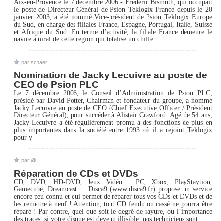
Aix-en-Provence le 7 décembre 2006 - Frédéric Bismuth, qui occupait
le poste de Directeur Général de Psion Teklogix France depuis le 20
janvier 2003, a été nommé Vice-président de Psion Teklogix Europe
du Sud, en charge des filiales France, Espagne, Portugal, Italie, Suisse
et Afrique du Sud. En terme d’activité, la filiale France demeure le
navire amiral de cette région qui totalise un chiffe
par schaer
Nomination de Jacky Lecuivre au poste de
CEO de Psion PLC
Le 7 décembre 2006, le Conseil d’Administration de Psion PLC,
présidé par David Potter, Chairman et fondateur du groupe, a nommé
Jacky Lecuivre au poste de CEO (Chief Executive Officer / Président
Directeur Général), pour succéder à Alistair Crawford. Agé de 54 ans,
Jacky Lecuivre a été régulièrement promu à des fonctions de plus en
plus importantes dans la société entre 1993 où il a rejoint Teklogix
pour y
par @
Réparation de CDs et DVDs
CD, DVD, HD-DVD, Jeux Vidéo : PC, Xbox, PlayStaytion,
Gamecube, Dreamcast ... Disca9 (www.disca9.fr) propose un service
encore peu connu et qui permet de réparer tous vos CDs et DVDs et de
les remettre à neuf ! Attention, tout CD fendu ou cassé ne pourra être
réparé ! Par contre, quel que soit le degré de rayure, ou l’importance
des traces, si votre disque est devenu illisible, nos techniciens sont