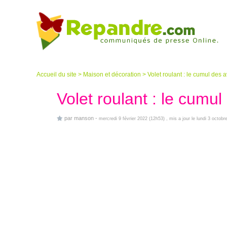
Accueil du site
>
Maison et décoration
>
Volet roulant : le cumul des
Volet roulant : le cumu
par
manson
-
mercredi 9 février 2022 (12h53)
, mis a jour le lundi 3 octobr