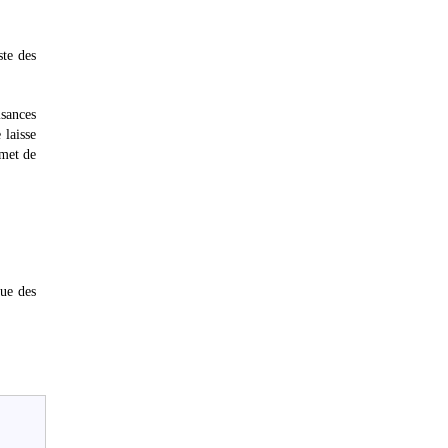
ste des
isances
 laisse
rmet de
que des