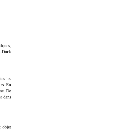
tiques,
co-Duck
tes les
urs. En
one. De
er dans
 objet