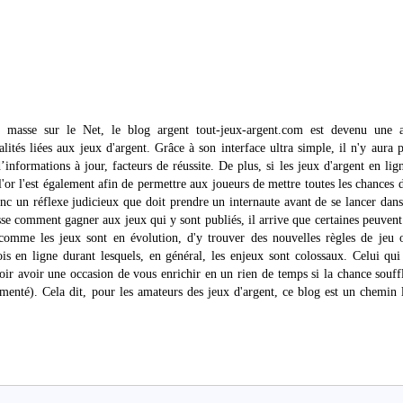
n masse sur le Net, le blog argent tout-jeux-argent.com est devenu une a
ités liées aux jeux d'argent. Grâce à son interface ultra simple, il n'y aura 
’informations à jour, facteurs de réussite. De plus, si les jeux d'argent en lig
l'or l'est également afin de permettre aux joueurs de mettre toutes les chances 
donc un réflexe judicieux que doit prendre un internaute avant de se lancer dans
e comment gagner aux jeux qui y sont publiés, il arrive que certaines peuvent
comme les jeux sont en évolution, d'y trouver des nouvelles règles de jeu 
ois en ligne durant lesquels, en général, les enjeux sont colossaux. Celui qui
oir avoir une occasion de vous enrichir en un rien de temps si la chance souff
imenté). Cela dit, pour les amateurs des jeux d'argent, ce blog est un chemin 