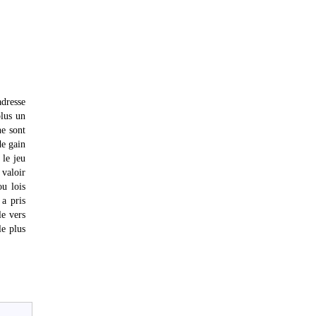
dresse
plus un
ne sont
de gain
 le jeu
 valoir
ou lois
 a pris
le vers
le plus