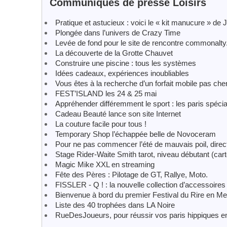
Communiqués de presse Loisirs
Pratique et astucieux : voici le « kit manucure » de 
Plongée dans l’univers de Crazy Time
Levée de fond pour le site de rencontre commonalt
La découverte de la Grotte Chauvet
Construire une piscine : tous les systèmes
Idées cadeaux, expériences inoubliables
Vous êtes à la recherche d’un forfait mobile pas che
FEST’ISLAND les 24 & 25 mai
Appréhender différemment le sport : les paris spéci
Cadeau Beauté lance son site Internet
La couture facile pour tous !
Temporary Shop l’échappée belle de Novoceram
Pour ne pas commencer l’été de mauvais poil, direct
Stage Rider-Waite Smith tarot, niveau débutant (ca
Magic Mike XXL en streaming
Fête des Pères : Pilotage de GT, Rallye, Moto.
FISSLER - Q ! : la nouvelle collection d’accessoire
Bienvenue à bord du premier Festival du Rire en Mer
Liste des 40 trophées dans LA Noire
RueDesJoueurs, pour réussir vos paris hippiques en 