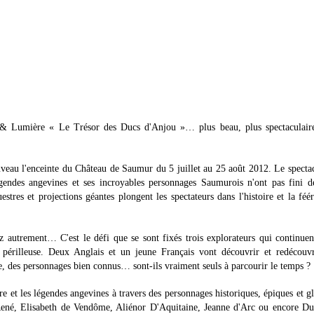
& Lumière « Le Trésor des Ducs d'Anjou »… plus beau, plus spectaculaire
nouveau l'enceinte du Château de Saumur du 5 juillet au 25 août 2012. Le specta
gendes angevines et ses incroyables personnages Saumurois n'ont pas fini d
stres et projections géantes plongent les spectateurs dans l'histoire et la fé
utrement… C'est le défi que se sont fixés trois explorateurs qui continuen
n périlleuse. Deux Anglais et un jeune Français vont découvrir et redécouvr
e, des personnages bien connus… sont-ils vraiment seuls à parcourir le temps ?
re et les légendes angevines à travers des personnages historiques, épiques et g
René, Elisabeth de Vendôme, Aliénor D'Aquitaine, Jeanne d'Arc ou encore Dup