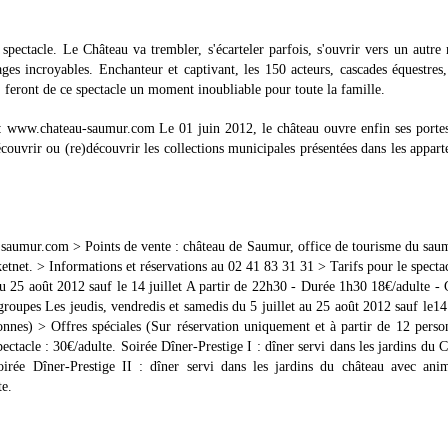
pectacle. Le Château va trembler, s'écarteler parfois, s'ouvrir vers un autr
ges incroyables. Enchanteur et captivant, les 150 acteurs, cascades équestres,
 feront de ce spectacle un moment inoubliable pour toute la famille.
 : www.chateau-saumur.com Le 01 juin 2012, le château ouvre enfin ses porte
couvrir ou (re)découvrir les collections municipales présentées dans les appar
u saumur.com > Points de vente : château de Saumur, office de tourisme du sau
ketnet. > Informations et réservations au 02 41 83 31 31 > Tarifs pour le specta
au 25 août 2012 sauf le 14 juillet A partir de 22h30 - Durée 1h30 18€/adulte - 
roupes Les jeudis, vendredis et samedis du 5 juillet au 25 août 2012 sauf le14 
onnes) > Offres spéciales (Sur réservation uniquement et à partir de 12 perso
pectacle : 30€/adulte. Soirée Dîner-Prestige I : dîner servi dans les jardins du 
oirée Dîner-Prestige II : dîner servi dans les jardins du château avec anim
te.