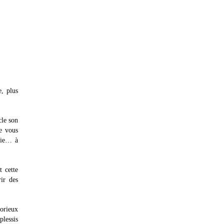
, plus
cle son
e vous
érie… à
t cette
ir des
lorieux
lessis