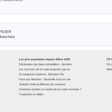
 PIGIER
franchise
Les plus populaires depuis début 2026
CP l
Déclaration des biens immobiliers : dernière
Où a
Les services clé en main proposés par un
Mobi
Du fantasme moderne : fétichiser l’IA,
Face aux flammes : l’Australie trace la voie
Youtube freine la diffusion de contenus
Comment acheter et vendre de la crypto monnaie ?
Traduction en Italien