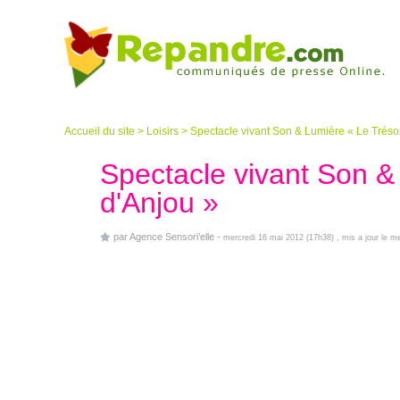
Accueil du site
>
Loisirs
>
Spectacle vivant Son & Lumière « Le Tréso
Spectacle vivant Son &
d'Anjou »
par
Agence Sensori’elle
-
mercredi 16 mai 2012 (17h38)
, mis a jour le 