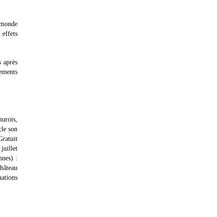
e monde
 effets
s après
tements
murois,
cle son
Gratuit
juillet
nnes) :
Château
ations