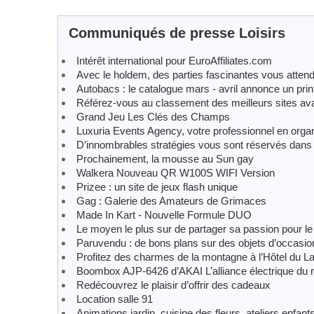
Communiqués de presse Loisirs
Intérêt international pour EuroAffiliates.com
Avec le holdem, des parties fascinantes vous attend
Autobacs : le catalogue mars - avril annonce un pri
Référez-vous au classement des meilleurs sites ava
Grand Jeu Les Clés des Champs
Luxuria Events Agency, votre professionnel en orga
D’innombrables stratégies vous sont réservés dans 
Prochainement, la mousse au Sun gay
Walkera Nouveau QR W100S WIFI Version
Prizee : un site de jeux flash unique
Gag : Galerie des Amateurs de Grimaces
Made In Kart - Nouvelle Formule DUO
Le moyen le plus sur de partager sa passion pour le
Paruvendu : de bons plans sur des objets d’occasion
Profitez des charmes de la montagne à l’Hôtel du L
Boombox AJP-6426 d’AKAI L’alliance électrique du r
Redécouvrez le plaisir d’offrir des cadeaux
Location salle 91
Animations jardin, cuisine des fleurs, ateliers enfan