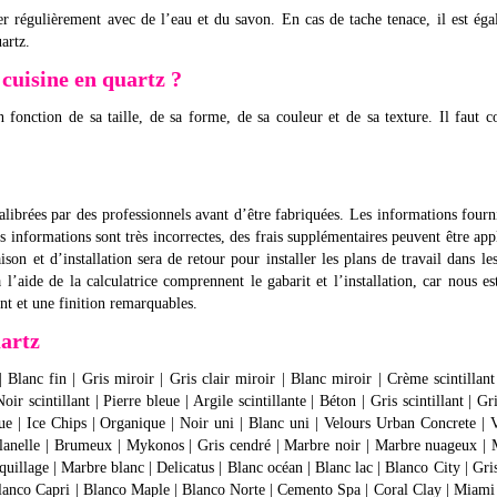
toyer régulièrement avec de l’eau et du savon. En cas de tache tenace, il est ég
artz.
 cuisine en quartz ?
 fonction de sa taille, de sa forme, de sa couleur et de sa texture. Il faut 
alibrées par des professionnels avant d’être fabriquées. Les informations fourn
es informations sont très incorrectes, des frais supplémentaires peuvent être app
son et d’installation sera de retour pour installer les plans de travail dans le
à l’aide de la calculatrice comprennent le gabarit et l’installation, car nous e
nt et une finition remarquables.
uartz
 Blanc fin | Gris miroir | Gris clair miroir | Blanc miroir | Crème scintillant
Noir scintillant | Pierre bleue | Argile scintillante | Béton | Gris scintillant | Gri
ique | Ice Chips | Organique | Noir uni | Blanc uni | Velours Urban Concrete | 
 Flanelle | Brumeux | Mykonos | Gris cendré | Marbre noir | Marbre nuageux |
uillage | Marbre blanc | Delicatus | Blanc océan | Blanc lac | Blanco City | Gr
 Blanco Capri | Blanco Maple | Blanco Norte | Cemento Spa | Coral Clay | Miam