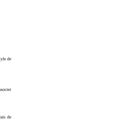
tyle de
ssocier
ais de