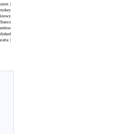
usion |
 Smokey
| Snowy
 Bianco
 Bamboo
olished
catta |