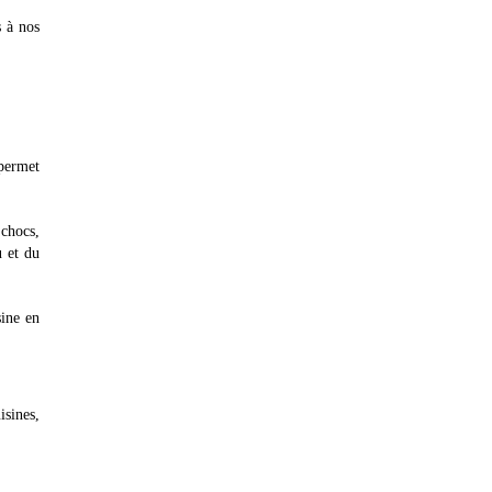
s à nos
 permet
 chocs,
u et du
sine en
isines,