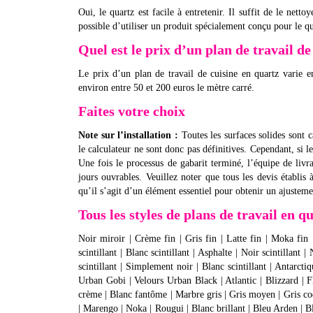
Oui, le quartz est facile à entretenir. Il suffit de le net
possible d’utiliser un produit spécialement conçu pour le qu
Quel est le prix d’un plan de travail de
Le prix d’un plan de travail de cuisine en quartz varie en
environ entre 50 et 200 euros le mètre carré.
Faites votre choix
Note sur l’installation :
Toutes les surfaces solides sont c
le calculateur ne sont donc pas définitives. Cependant, si l
Une fois le processus de gabarit terminé, l’équipe de livrai
jours ouvrables. Veuillez noter que tous les devis établis 
qu’il s’agit d’un élément essentiel pour obtenir un ajusteme
Tous les styles de plans de travail en q
Noir miroir | Crème fin | Gris fin | Latte fin | Moka fin |
scintillant | Blanc scintillant | Asphalte | Noir scintillant | 
scintillant | Simplement noir | Blanc scintillant | Antarct
Urban Gobi | Velours Urban Black | Atlantic | Blizzard |
crème | Blanc fantôme | Marbre gris | Gris moyen | Gris coq
| Marengo | Noka | Rougui | Blanc brillant | Bleu Arden |