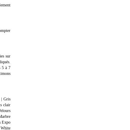
alement
compter
ies sur
liqués.
s 5 à 7
stimons
 | Gris
s clair
Velours
 Marbre
is Expo
i White