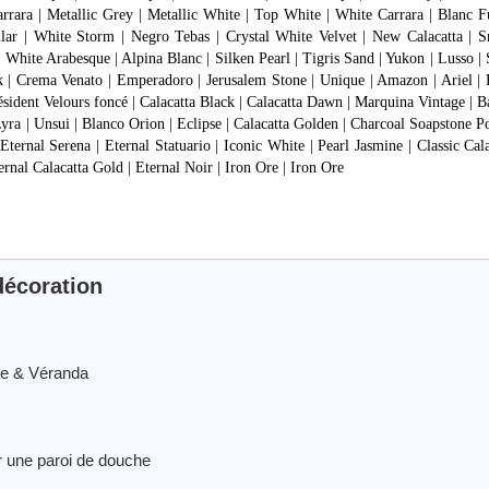
arrara | Metallic Grey | Metallic White | Top White | White Carrara | Blanc F
ellar | White Storm | Negro Tebas | Crystal White Velvet | New Calacatta |
| White Arabesque | Alpina Blanc | Silken Pearl | Tigris Sand | Yukon | Lusso 
usk | Crema Venato | Emperadoro | Jerusalem Stone | Unique | Amazon | Ariel |
 Résident Velours foncé | Calacatta Black | Calacatta Dawn | Marquina Vintage |
yra | Unsui | Blanco Orion | Eclipse | Calacatta Golden | Charcoal Soapstone P
ternal Serena | Eternal Statuario | Iconic White | Pearl Jasmine | Classic Cala
rnal Calacatta Gold | Eternal Noir | Iron Ore | Iron Ore
écoration
Vie & Véranda
ir une paroi de douche