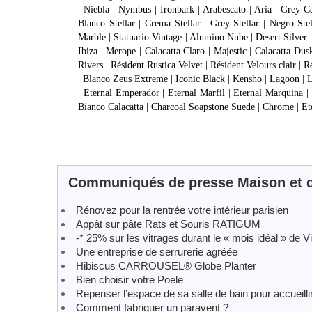
| Niebla | Nymbus | Ironbark | Arabescato | Aria | Grey C
Blanco Stellar | Crema Stellar | Grey Stellar | Negro St
Marble | Statuario Vintage | Alumino Nube | Desert Silver 
Ibiza | Merope | Calacatta Claro | Majestic | Calacatta D
Rivers | Résident Rustica Velvet | Résident Velours clair |
| Blanco Zeus Extreme | Iconic Black | Kensho | Lagoon | L
| Eternal Emperador | Eternal Marfil | Eternal Marquina | E
Bianco Calacatta | Charcoal Soapstone Suede | Chrome | Ete
Communiqués de presse Maison et d
Rénovez pour la rentrée votre intérieur parisien
Appât sur pâte Rats et Souris RATIGUM
-* 25% sur les vitrages durant le « mois idéal » de 
Une entreprise de serrurerie agréée
Hibiscus CARROUSEL® Globe Planter
Bien choisir votre Poele
Repenser l’espace de sa salle de bain pour accueill
Comment fabriquer un paravent ?