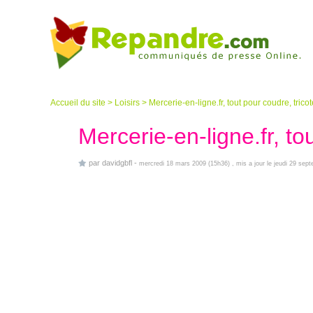
Accueil du site
>
Loisirs
>
Mercerie-en-ligne.fr, tout pour coudre, trico
Mercerie-en-ligne.fr, to
par
davidgbfl
-
mercredi 18 mars 2009 (15h36)
, mis a jour le jeudi 29 se