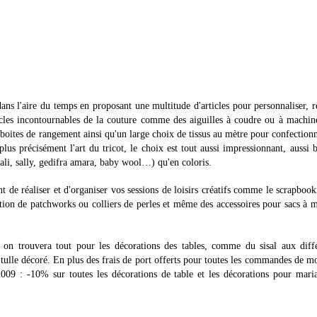
ns l'aire du temps en proposant une multitude d'articles pour personnaliser, r
icles incontournables de la couture comme des aiguilles à coudre ou à machin
s boites de rangement ainsi qu'un large choix de tissus au mètre pour confection
plus précisément l'art du tricot, le choix est tout aussi impressionnant, aussi 
gali, sally, gedifra amara, baby wool…) qu'en coloris.
nt de réaliser et d'organiser vos sessions de loisirs créatifs comme le scrapboo
tion de patchworks ou colliers de perles et même des accessoires pour sacs à 
 on trouvera tout pour les décorations des tables, comme du sisal aux diffé
tulle décoré. En plus des frais de port offerts pour toutes les commandes de m
9 : -10% sur toutes les décorations de table et les décorations pour maria