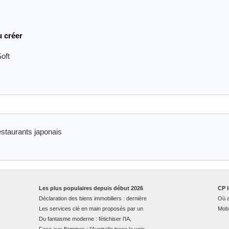
u créer
oft
estaurants japonais
Les plus populaires depuis début 2026
CP l
Déclaration des biens immobiliers : dernière
Où a
Les services clé en main proposés par un
Mobi
Du fantasme moderne : fétichiser l’IA,
Face aux flammes : l’Australie trace la voie