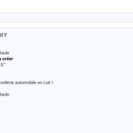
DIY
Baule
u créer
LE"
sellerie automobile en cuir !
Baule