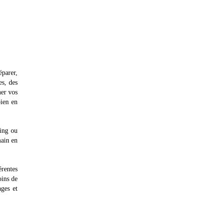
éparer,
es, des
ner vos
bien en
king ou
main en
rentes
oins de
ges et