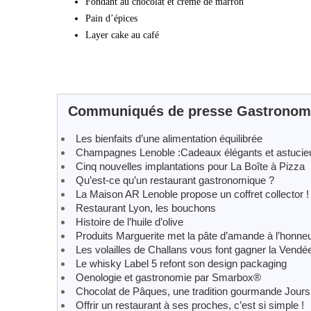
Fondant au chocolat et crème de marron
Pain d’épices
Layer cake au café
Communiqués de presse Gastronomie
Les bienfaits d’une alimentation équilibrée
Champagnes Lenoble :Cadeaux élégants et astucieu
Cinq nouvelles implantations pour La Boîte à Pizza
Qu’est-ce qu’un restaurant gastronomique ?
La Maison AR Lenoble propose un coffret collector !
Restaurant Lyon, les bouchons
Histoire de l’huile d’olive
Produits Marguerite met la pâte d’amande à l’honne
Les volailles de Challans vous font gagner la Vendé
Le whisky Label 5 refont son design packaging
Oenologie et gastronomie par Smarbox®
Chocolat de Pâques, une tradition gourmande Jour
Offrir un restaurant à ses proches, c’est si simple !