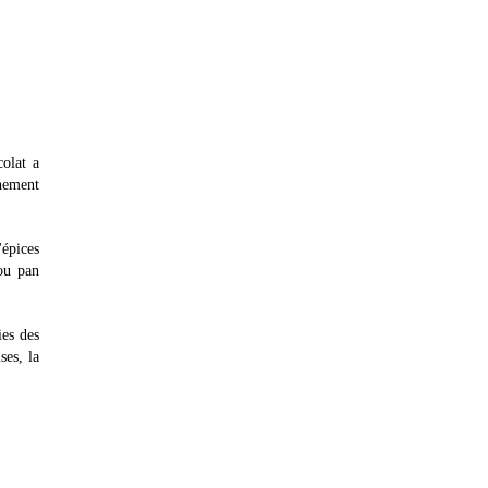
colat a
nement
'épices
 ou pan
ies des
ses, la