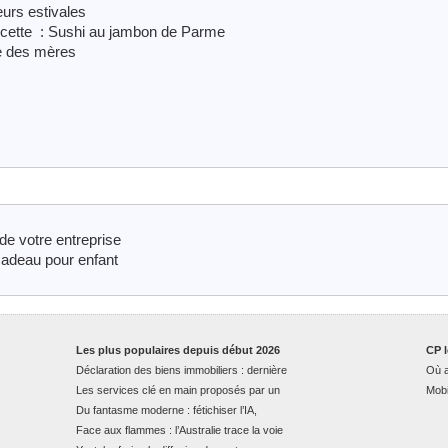
urs estivales
cette : Sushi au jambon de Parme
ête des mères
 de votre entreprise
cadeau pour enfant
Les plus populaires depuis début 2026
CP l
Déclaration des biens immobiliers : dernière
Où a
Les services clé en main proposés par un
Mobi
Du fantasme moderne : fétichiser l’IA,
Face aux flammes : l’Australie trace la voie