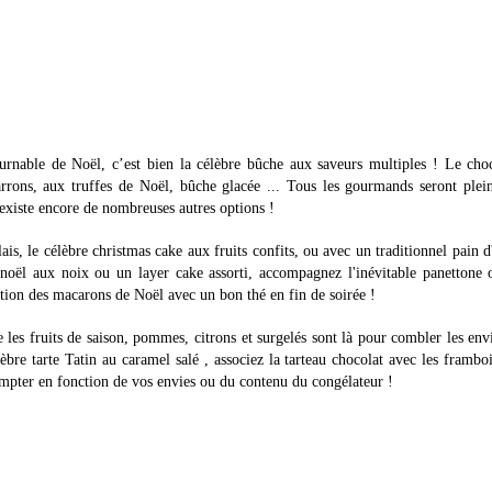
ournable de Noël, c’est bien la célèbre bûche aux saveurs multiples ! Le cho
rrons, aux truffes de Noël, bûche glacée ... Tous les gourmands seront plei
il existe encore de nombreuses autres options !
, le célèbre christmas cake aux fruits confits, ou avec un traditionnel pain d
 noël aux noix ou un layer cake assorti, accompagnez l'inévitable panettone
tation des macarons de Noël avec un bon thé en fin de soirée !
te les fruits de saison, pommes, citrons et surgelés sont là pour combler les env
e tarte Tatin au caramel salé , associez la tarteau chocolat avec les framboi
compter en fonction de vos envies ou du contenu du congélateur !