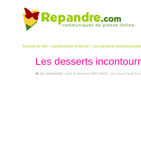
Accueil du site
>
Gastronomie et terroir
>
Les desserts incontournabl
Les desserts incontour
par
seomeosis
-
jeudi 31 décembre 2020 (14h27)
, mis a jour le lundi 3 o