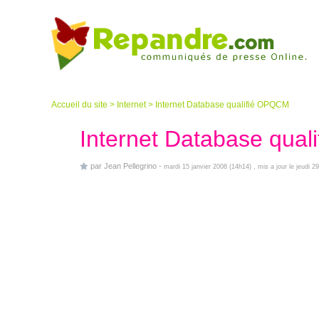
Accueil du site
>
Internet
>
Internet Database qualifié OPQCM
Internet Database qua
par
Jean Pellegrino
-
mardi 15 janvier 2008 (14h14)
, mis a jour le jeudi 