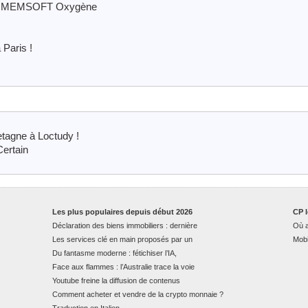
 ERP MEMSOFT Oxygène
 Paris !
etagne à Loctudy !
ertain
Les plus populaires depuis début 2026
CP l
Déclaration des biens immobiliers : dernière
Où a
Les services clé en main proposés par un
Mobi
Du fantasme moderne : fétichiser l’IA,
Face aux flammes : l’Australie trace la voie
Youtube freine la diffusion de contenus
Comment acheter et vendre de la crypto monnaie ?
Traduction en Italien