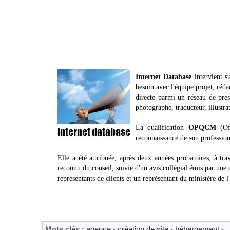
Internet Database
intervient s
besoin avec l'équipe projet, réda
directe parmi un réseau de pres
photographe, traducteur, illustra
La qualification
OPQCM
(Off
reconnaissance de son professio
Elle a été attribuée, après deux années probatoires, à tra
reconnu du conseil, suivie d'un avis collégial émis par une
représentants de clients et un représentant du ministère de l'
Mots clés :
agence
-
création de site
-
hébergement
-