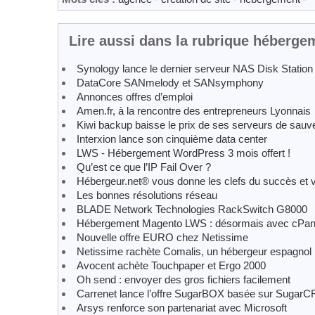
Lire aussi dans la rubrique héberge
Synology lance le dernier serveur NAS Disk Statio
DataCore SANmelody et SANsymphony
Annonces offres d’emploi
Amen.fr, à la rencontre des entrepreneurs Lyonnais
Kiwi backup baisse le prix de ses serveurs de sau
Interxion lance son cinquième data center
LWS - Hébergement WordPress 3 mois offert !
Qu’est ce que l’IP Fail Over ?
Hébergeur.net® vous donne les clefs du succès e
Les bonnes résolutions réseau
BLADE Network Technologies RackSwitch G8000
Hébergement Magento LWS : désormais avec cPan
Nouvelle offre EURO chez Netissime
Netissime rachète Comalis, un hébergeur espagnol
Avocent achète Touchpaper et Ergo 2000
Oh send : envoyer des gros fichiers facilement
Carrenet lance l’offre SugarBOX basée sur Sugar
Arsys renforce son partenariat avec Microsoft