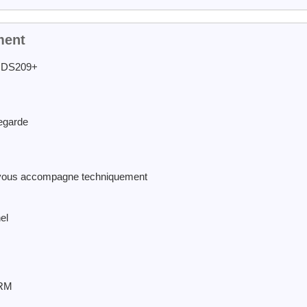
ment
n DS209+
vegarde
t vous accompagne techniquement
el
CRM