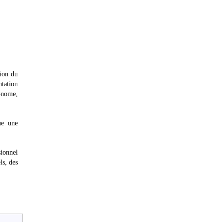
tion du
ntation
gonome,
ue une
sionnel
ls, des