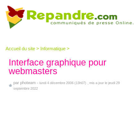
Accueil du site
>
Informatique
>
Interface graphique pour
webmasters
par
photeam
-
lundi 4 décembre 2006 (13h07)
, mis a jour le jeudi 29
septembre 2022