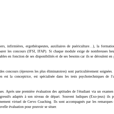
rs, infirmières, ergothérapeutes, auxiliaires de puériculture…), la formati
parer les concours (IFSI, IFAP). Si chaque module exige de nombreuses heu
ables en fonction de ses disponibilités et de ses besoins car ils se déroulent en
 des concours (épreuves les plus éliminatoires) sont particulièrement soignées. 
 est la conceptrice, est spécialisée dans les tests psychotechniques de l'u
ses. Après une première évaluation des aptitudes de l'étudiant via un examen
gressifs adaptés à son niveau de départ. Souvent ludiques (Exo-jeux) ils p
aînement virtuel de Cervo Coaching. Ils sont accompagnés par les remarques
uvelle évaluation pour pouvoir se situer.