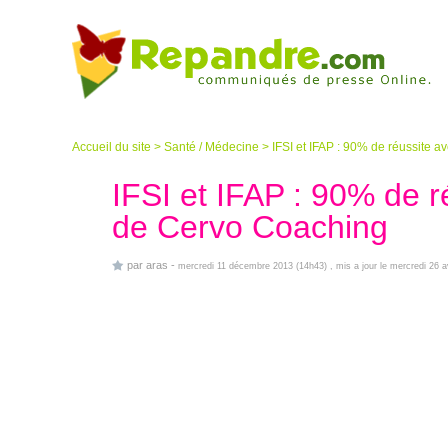
Accueil du site
>
Santé / Médecine
>
IFSI et IFAP : 90% de réussite a
IFSI et IFAP : 90% de r
de Cervo Coaching
par
aras
-
mercredi 11 décembre 2013 (14h43)
, mis a jour le mercredi 26 a