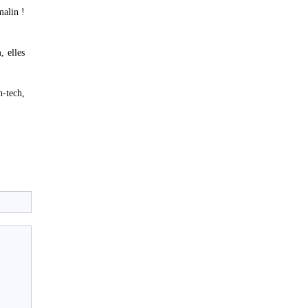
malin !
, elles
h-tech,