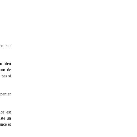
ent sur
ou bien
mum de
 pas si
 panier
nce est
iste un
ence et