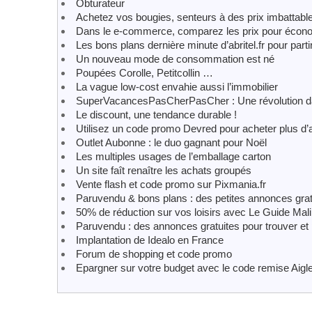
Obturateur
Achetez vos bougies, senteurs à des prix imbattabl
Dans le e-commerce, comparez les prix pour écon
Les bons plans dernière minute d’abritel.fr pour part
Un nouveau mode de consommation est né
Poupées Corolle, Petitcollin …
La vague low-cost envahie aussi l’immobilier
SuperVacancesPasCherPasCher : Une révolution d
Le discount, une tendance durable !
Utilisez un code promo Devred pour acheter plus d’a
Outlet Aubonne : le duo gagnant pour Noël
Les multiples usages de l’emballage carton
Un site faît renaître les achats groupés
Vente flash et code promo sur Pixmania.fr
Paruvendu & bons plans : des petites annonces grat
50% de réduction sur vos loisirs avec Le Guide Mali
Paruvendu : des annonces gratuites pour trouver et
Implantation de Idealo en France
Forum de shopping et code promo
Epargner sur votre budget avec le code remise Aigle