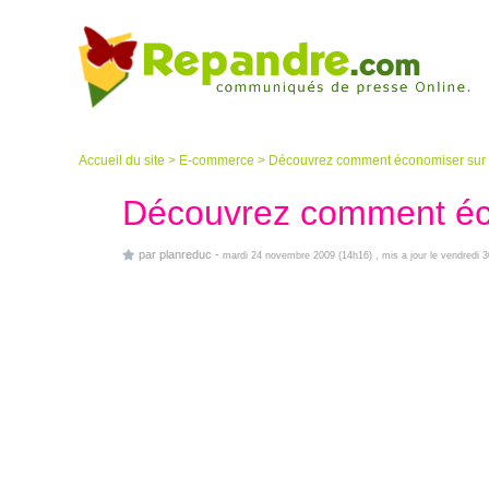
Accueil du site
>
E-commerce
>
Découvrez comment économiser sur 
Découvrez comment éco
par
planreduc
-
mardi 24 novembre 2009 (14h16)
, mis a jour le vendredi