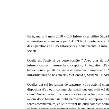
Paris, mardi 9 mars 2010 - CIS Infoservices utilise Sugar
administrée et maintenue par CARRENET, partenaire excl
des Opérations de CIS Infoservices, nous raconte la mise
société.
Quelle est l'activité de votre société ? Avec plus de 3
infoservices.com) assure la conception, l'intégration, l'é
bureautiques, points de vente et systèmes d'impression. N
infrastructures de nos clients (McDonald’s, Système U, Al
Quelles ont été les raisons de structurer votre activité cli
disposions d'un outil commercial spécifique qui avait été d
client. Notre métier fonctionne sur des cycles longs commer
avions donc besoin d'un outil permettant à l'entreprise de m
forces commerciales, en leur offrant un outil complet permett
et leurs opportunités commerciales. Nous avons mainten