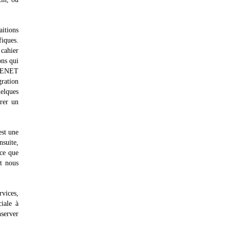
itions
fiques.
 cahier
ons qui
RRENET
gration
uelques
rrer un
est une
nsuite,
ice que
ut nous
vices,
ciale à
nserver