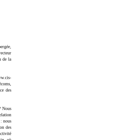
bergée,
ecteur
n de la
w.cis-
lécoms,
nce des
 ? Nous
elation
 : nous
ion des
ctivité
in, où