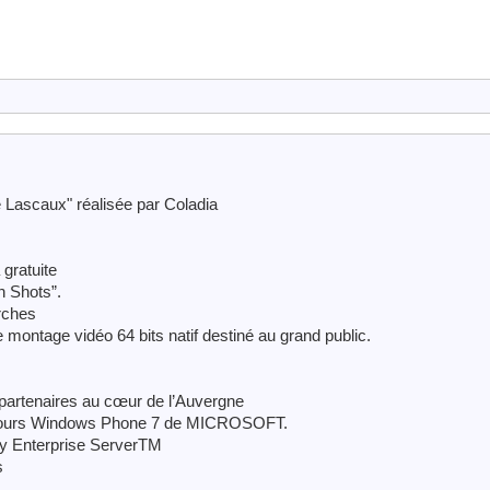
de Lascaux" réalisée par Coladia
gratuite
n Shots”.
rches
 montage vidéo 64 bits natif destiné au grand public.
s partenaires au cœur de l’Auvergne
oncours Windows Phone 7 de MICROSOFT.
ry Enterprise ServerTM
s