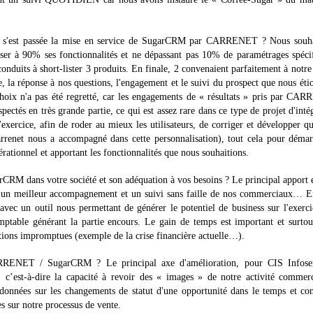
!
est passée la mise en service de SugarCRM par CARRENET ? Nous souha
iser à 90% ses fonctionnalités et ne dépassant pas 10% de paramétrages spéci
onduits à short-lister 3 produits. En finale, 2 convenaient parfaitement à notre
e, la réponse à nos questions, l'engagement et le suivi du prospect que nous éti
hoix n'a pas été regretté, car les engagements de « résultats » pris par CA
ectés en très grande partie, ce qui est assez rare dans ce type de projet d'inté
xercice, afin de roder au mieux les utilisateurs, de corriger et développer q
Carrenet nous a accompagné dans cette personnalisation), tout cela pour déma
rationnel et apportant les fonctionnalités que nous souhaitions.
garCRM dans votre société et son adéquation à vos besoins ? Le principal apport 
c un meilleur accompagnement et un suivi sans faille de nos commerciaux… E
avec un outil nous permettant de générer le potentiel de business sur l'exerc
ptable générant la partie encours. Le gain de temps est important et surto
ations impromptues (exemple de la crise financière actuelle…).
ARRENET / SugarCRM ? Le principal axe d'amélioration, pour CIS Infoser
es, c’est-à-dire la capacité à revoir des « images » de notre activité commer
données sur les changements de statut d'une opportunité dans le temps et co
es sur notre processus de vente.