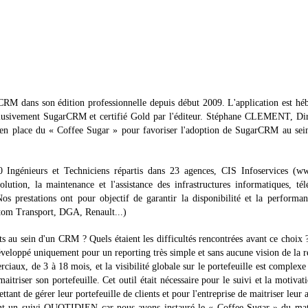
CRM dans son édition professionnelle depuis début 2009. L'application est hé
usivement SugarCRM et certifié Gold par l'éditeur. Stéphane CLEMENT, Dir
 en place du « Coffee Sugar » pour favoriser l'adoption de SugarCRM au sei
50 Ingénieurs et Techniciens répartis dans 23 agences, CIS Infoservices (ww
volution, la maintenance et l'assistance des infrastructures informatiques, té
os prestations ont pour objectif de garantir la disponibilité et la performa
stom Transport, DGA, Renault...)
ents au sein d'un CRM ? Quels étaient les difficultés rencontrées avant ce choix
éveloppé uniquement pour un reporting très simple et sans aucune vision de la r
ciaux, de 3 à 18 mois, et la visibilité globale sur le portefeuille est complexe
aitriser son portefeuille. Cet outil était nécessaire pour le suivi et la motivat
ant de gérer leur portefeuille de clients et pour l'entreprise de maitriser leur a
ant un suivi QUOTIDIEN car nous avons instauré le « Coffee-Sugar » du mat