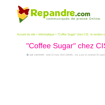
Accueil du site
>
Informatique
>
"Coffee Sugar" chez CIS : le rendez-
"Coffee Sugar" chez CI
par
carrenet
-
lundi 22 mars 2010 (18h48)
, mis a jour le vendredi 30 sep