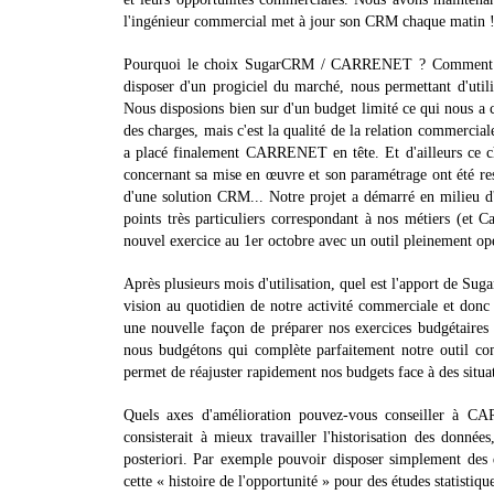
l'ingénieur commercial met à jour son CRM chaque matin 
Pourquoi le choix SugarCRM / CARRENET ? Comment s'
disposer d'un progiciel du marché, nous permettant d'util
Nous disposions bien sur d'un budget limité ce qui nous a c
des charges, mais c'est la qualité de la relation commercial
a placé finalement CARRENET en tête. Et d'ailleurs ce c
concernant sa mise en œuvre et son paramétrage ont été resp
d'une solution CRM... Notre projet a démarré en milieu d'e
points très particuliers correspondant à nos métiers (et 
nouvel exercice au 1er octobre avec un outil pleinement opé
Après plusieurs mois d'utilisation, quel est l'apport de Su
vision au quotidien de notre activité commerciale et don
une nouvelle façon de préparer nos exercices budgétaires 
nous budgétons qui complète parfaitement notre outil com
permet de réajuster rapidement nos budgets face à des situ
Quels axes d'amélioration pouvez-vous conseiller à C
consisterait à mieux travailler l'historisation des donné
posteriori. Par exemple pouvoir disposer simplement des 
cette « histoire de l'opportunité » pour des études statistiqu