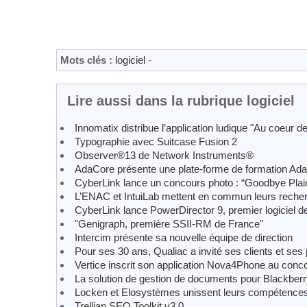
Mots clés :
logiciel
-
Lire aussi dans la rubrique logiciel
Innomatix distribue l’application ludique "Au coeur 
Typographie avec Suitcase Fusion 2
Observer®13 de Network Instruments®
AdaCore présente une plate-forme de formation Ada 
CyberLink lance un concours photo : “Goodbye Plai
L’ENAC et IntuiLab mettent en commun leurs reche
CyberLink lance PowerDirector 9, premier logiciel de
"Genigraph, première SSII-RM de France"
Intercim présente sa nouvelle équipe de direction
Pour ses 30 ans, Qualiac a invité ses clients et se
Vertice inscrit son application Nova4Phone au c
La solution de gestion de documents pour Blackber
Locken et Elosystèmes unissent leurs compétence
Trellian SEO Toolkit v3.0