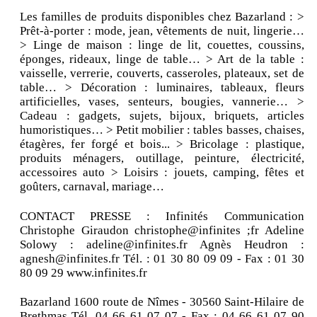
Les familles de produits disponibles chez Bazarland : >
Prêt-à-porter : mode, jean, vêtements de nuit, lingerie…
> Linge de maison : linge de lit, couettes, coussins,
éponges, rideaux, linge de table… > Art de la table :
vaisselle, verrerie, couverts, casseroles, plateaux, set de
table… > Décoration : luminaires, tableaux, fleurs
artificielles, vases, senteurs, bougies, vannerie… >
Cadeau : gadgets, sujets, bijoux, briquets, articles
humoristiques… > Petit mobilier : tables basses, chaises,
étagères, fer forgé et bois... > Bricolage : plastique,
produits ménagers, outillage, peinture, électricité,
accessoires auto > Loisirs : jouets, camping, fêtes et
goûters, carnaval, mariage…
CONTACT PRESSE : Infinités Communication
Christophe Giraudon christophe@infinites ;fr Adeline
Solowy : adeline@infinites.fr Agnès Heudron :
agnesh@infinites.fr Tél. : 01 30 80 09 09 - Fax : 01 30
80 09 29 www.infinites.fr
Bazarland 1600 route de Nîmes - 30560 Saint-Hilaire de
Brethmas Tél. 04 66 61 07 07 - Fax : 04 66 61 07 90