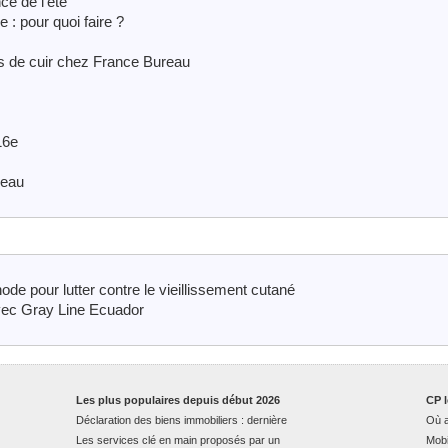
ce de l’été
 : pour quoi faire ?
és de cuir chez France Bureau
16e
reau
e pour lutter contre le vieillissement cutané
vec Gray Line Ecuador
Les plus populaires depuis début 2026
CP l
Déclaration des biens immobiliers : dernière
Où a
Les services clé en main proposés par un
Mobi