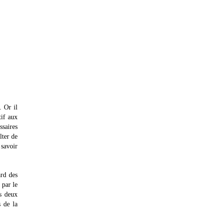
. Or il
tif aux
ssaires
lter de
 savoir
ard des
 par le
es deux
 de la