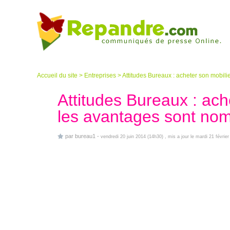
Accueil du site
>
Entreprises
>
Attitudes Bureaux : acheter son mobili
Attitudes Bureaux : ach
les avantages sont no
par
bureau1
-
vendredi 20 juin 2014 (14h30)
, mis a jour le mardi 21 févrie