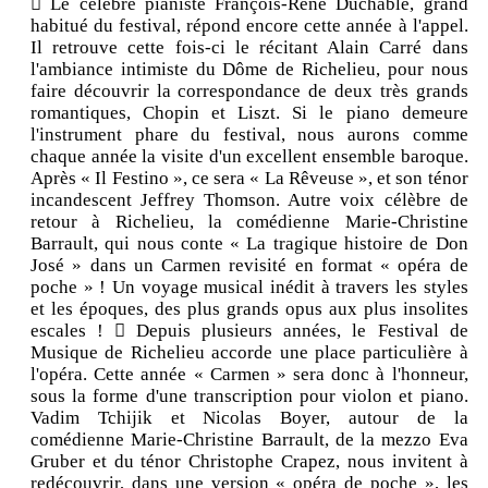
 Le célèbre pianiste François-René Duchâble, grand
habitué du festival, répond encore cette année à l'appel.
Il retrouve cette fois-ci le récitant Alain Carré dans
l'ambiance intimiste du Dôme de Richelieu, pour nous
faire découvrir la correspondance de deux très grands
romantiques, Chopin et Liszt. Si le piano demeure
l'instrument phare du festival, nous aurons comme
chaque année la visite d'un excellent ensemble baroque.
Après « Il Festino », ce sera « La Rêveuse », et son ténor
incandescent Jeffrey Thomson. Autre voix célèbre de
retour à Richelieu, la comédienne Marie-Christine
Barrault, qui nous conte « La tragique histoire de Don
José » dans un Carmen revisité en format « opéra de
poche » ! Un voyage musical inédit à travers les styles
et les époques, des plus grands opus aux plus insolites
escales !  Depuis plusieurs années, le Festival de
Musique de Richelieu accorde une place particulière à
l'opéra. Cette année « Carmen » sera donc à l'honneur,
sous la forme d'une transcription pour violon et piano.
Vadim Tchijik et Nicolas Boyer, autour de la
comédienne Marie-Christine Barrault, de la mezzo Eva
Gruber et du ténor Christophe Crapez, nous invitent à
redécouvrir, dans une version « opéra de poche », les