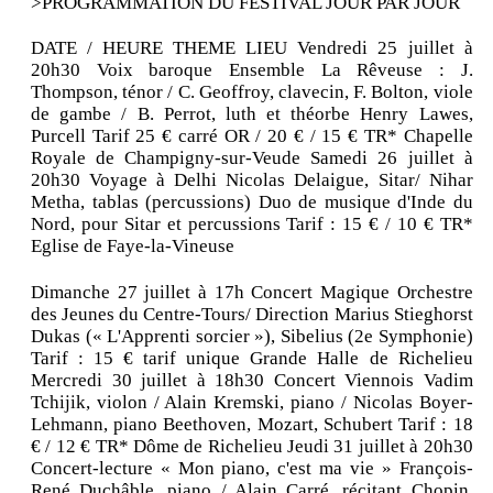
>PROGRAMMATION DU FESTIVAL JOUR PAR JOUR
DATE / HEURE THEME LIEU Vendredi 25 juillet à
20h30 Voix baroque Ensemble La Rêveuse : J.
Thompson, ténor / C. Geoffroy, clavecin, F. Bolton, viole
de gambe / B. Perrot, luth et théorbe Henry Lawes,
Purcell Tarif 25 € carré OR / 20 € / 15 € TR* Chapelle
Royale de Champigny-sur-Veude Samedi 26 juillet à
20h30 Voyage à Delhi Nicolas Delaigue, Sitar/ Nihar
Metha, tablas (percussions) Duo de musique d'Inde du
Nord, pour Sitar et percussions Tarif : 15 € / 10 € TR*
Eglise de Faye-la-Vineuse
Dimanche 27 juillet à 17h Concert Magique Orchestre
des Jeunes du Centre-Tours/ Direction Marius Stieghorst
Dukas (« L'Apprenti sorcier »), Sibelius (2e Symphonie)
Tarif : 15 € tarif unique Grande Halle de Richelieu
Mercredi 30 juillet à 18h30 Concert Viennois Vadim
Tchijik, violon / Alain Kremski, piano / Nicolas Boyer-
Lehmann, piano Beethoven, Mozart, Schubert Tarif : 18
€ / 12 € TR* Dôme de Richelieu Jeudi 31 juillet à 20h30
Concert-lecture « Mon piano, c'est ma vie » François-
René Duchâble, piano / Alain Carré, récitant Chopin,