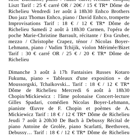
Liszt Tarif : 25 € carré OR / 20€ / 15 € TR* Dôme de
Richelieu Vendredi 1er août à 18h30 Enhco Brothers
Duo jazz Thomas Enhco, piano / David Enhco, trompette
Improvisations Tarif : 18 € / 12 € TR* Dôme de
Richelieu Samedi 2 août à 18h30 Carmen, l'opéra de
poche Marie-Christine Barrault, récitante / Eva Gruber,
mezzo / Christophe Crapez, ténor / Nicolas Boyer-
Lehmann, piano / Vadim Tchijik, violon Mérimée/Bizet
Tarif : 30 € carré OR / 25 € / 20 € TR* Dôme de
Richelieu
Dimanche 3 août à 17h Fantaisies Russes Kotaro
Fukuma, piano « Tableaux d'une exposition » de
Moussorgski, Tchaïkovski... Tarif : 18 € / 12 € TR*
Dôme de Richelieu Mercredi 6 août à 18h30
Chopin/Mickiewicz : l'âme polonaise Concert-lecture
Gilles Spadari, comédien Nicolas Boyer-Lehmann,
pianiste Œuvre de F. Chopin et poèmes de A.
Mickiewicz Tarif : 18 € / 12 € TR* Dôme de Richelieu
Jeudi 7 août à 20h30 De Bach à Debussy Récital de
piano Antoine de Grolée, piano Scarlatti, Beethoven,
Debussy… Tarif : 18 € / 12 € TR* Dôme de Richelieu