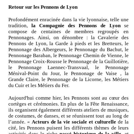
Retour sur les Pennons de Lyon
Profondément enracinée dans la vie lyonnaise, telle une
tradition,
la Compagnie des Pennons de Lyon
se
compose de centaines de membres regroupés en
Pennonages. Ainsi, on dénombre : la Cavalerie des
Pennons de Lyon, la Garde à pieds et les Bretteurs, le
Pennonage des Albergeurs, le Pennonage du Bachut, le
Pennonage Baraban, le Pennonage Chemin de Vienne, le
Pennonage Croix-Rousse le Pennonage de la Guillotière,
le Pennonage Laennec-Transvaal, le Pennonage
Ménival-Point du Jour, le Pennonage de Vaise , la
Grande Claire, le Pennonage de la Licorne, les Métiers
du Cuir et les Métiers du Fer.
Aujourd'hui comme hier, les Pennons sont au cœur des
cortèges et cérémonies. En plus de la Fête Renaissance,
ils organisent également différents ateliers de musiques,
de costumes, de danses, et se réunissent tout au long de
l’année. «
Acteurs de la vie sociale et culturelle
de la
cité, les Pennons puisent les différents thèmes de leurs
activités dans le riche
passé historique de la ville
, et