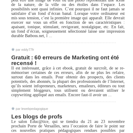
peut être une image de vous ou une photo représentant une scène
de la nature, de la ville ou des ètoiles dans l’espace. Les
possibilités sont quasi infinies. C’est pourquoi il ne faut jamais se
satisfaire d’un fond d’écran banal. Lorsque votre ordinateur est
mis sous tension, c’est la première image qui apparaît. Elle devrait
exercer sur vous un effet en fonction de ses caractéristiques :
apaisant, tonique, stimulant, revigorant, nostalgique, etc. En fait,
un fond d’écran, soigneusement sélectionné laisse une impression
durable Batboss.net, l ...
par eddy77fr
Gratuit : 60 erreurs de Marketing ont été
recensé !
Il est intéressant, grâce à cet ebook, gratuit de surcroît, de se re-
mémoriser certaines de ces erreurs, afin de ne plus les refaire,
surtout dans les emails. Pour obtenir des prospects, des clients
potentiels, des abonnés, la plupart des professionnels de l’Internet,
qu’ils soient infopreneurs, marketeurs, emaileurs, éditeurs ou tout
simplement bloggeurs, tous utilisent ou devraient utiliser le
copywriting appliqué aux emails. Encore faut-il avoir un ...
par lewebpedagogique
Les blogs de profs
Le salon Educ@tice, qui se tiendra du 21 au 23 novembre
prochain Porte de Versailles, sera l’occasion de faire le point sur
ces nouvelles pratiques pédagogiques rendues possibles par