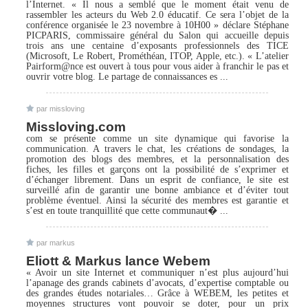
l’Internet. « Il nous a semblé que le moment était venu de
rassembler les acteurs du Web 2.0 éducatif. Ce sera l’objet de la
conférence organisée le 23 novembre à 10H00 » déclare Stéphane
PICPARIS, commissaire général du Salon qui accueille depuis
trois ans une centaine d’exposants professionnels des TICE
(Microsoft, Le Robert, Prométhéan, ITOP, Apple, etc.). « L’atelier
Pairform@nce est ouvert à tous pour vous aider à franchir le pas et
ouvrir votre blog. Le partage de connaissances es ...
par missloving
Missloving.com
com se présente comme un site dynamique qui favorise la
communication. A travers le chat, les créations de sondages, la
promotion des blogs des membres, et la personnalisation des
fiches, les filles et garçons ont la possibilité de s’exprimer et
d’échanger librement. Dans un esprit de confiance, le site est
surveillé afin de garantir une bonne ambiance et d’éviter tout
problème éventuel. Ainsi la sécurité des membres est garantie et
s’est en toute tranquillité que cette communaut� ...
par markus
Eliott & Markus lance Webem
« Avoir un site Internet et communiquer n’est plus aujourd’hui
l’apanage des grands cabinets d’avocats, d’expertise comptable ou
des grandes études notariales… Grâce à WEBEM, les petites et
moyennes structures vont pouvoir se doter, pour un prix