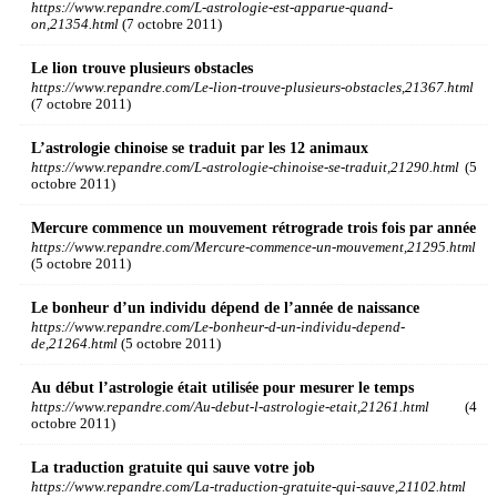
https://www.repandre.com/L-astrologie-est-apparue-quand-
on,21354.html
(7 octobre 2011)
Le lion trouve plusieurs obstacles
https://www.repandre.com/Le-lion-trouve-plusieurs-obstacles,21367.html
(7 octobre 2011)
L’astrologie chinoise se traduit par les 12 animaux
https://www.repandre.com/L-astrologie-chinoise-se-traduit,21290.html
(5
octobre 2011)
Mercure commence un mouvement rétrograde trois fois par année
https://www.repandre.com/Mercure-commence-un-mouvement,21295.html
(5 octobre 2011)
Le bonheur d’un individu dépend de l’année de naissance
https://www.repandre.com/Le-bonheur-d-un-individu-depend-
de,21264.html
(5 octobre 2011)
Au début l’astrologie était utilisée pour mesurer le temps
https://www.repandre.com/Au-debut-l-astrologie-etait,21261.html
(4
octobre 2011)
La traduction gratuite qui sauve votre job
https://www.repandre.com/La-traduction-gratuite-qui-sauve,21102.html