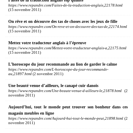
Faites de la traduction anglais top qualité
https://www.repandre.com/Faites-de-la-traduction-anglais,22178.html
(15 novembre 2011)
On rêve et on découvre des tas de choses avec les jeux de fille
https://www.repandre.com/On-reve-et-on-decouvre-des-tas-de,22174.html
(15 novembre 2011)
Mettez votre traducteur anglais à l’épreuve
https://www.repandre.com/Mettez-votre-traducteur-anglais-a,22175.html
(15 novembre 2011)
L’horoscope du jour recommande au lion de garder le calme
https://www.repandre.com/L-horoscope-du-jour-recommande-
au,21897.html
(2 novembre 2011)
Une beauté venue d’ailleurs, le canapé cuir danois
https://www.repandre.com/Une-beaute-venue-d-ailleurs-le,21878.html
(2
novembre 2011)
Aujourd’hui, tout le monde peut trouver son bonheur dans ces
magasin meubles en ligne
https://www.repandre.com/Aujourd-hui-tout-le-monde-peut,21898.html
(2
novembre 2011)