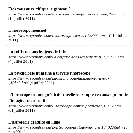
Etes vous aussi vif que le gémeau ?
https://www.repandre.com/Etes-vous-aussi-vif-que-le-gemeau,19823.html
(14 juillet 2011)
L´horoscope mensuel
https://www.repandre.com/L-horoscope-mensuel,19866.html
(14 juillet
2011)
La coiffure dans les jeux de fille
https://www.repandre.com/La-coiffure-dans-les-jeux-de-fille,19578.html
(4 juillet 2011)
La psychologie humaine à travers l’horoscope
https://www.repandre.com/La-psychologie-humaine-a-travers-
l,19543.html
(4 juillet 2011)
L’horoscope comme prédiction réelle ou simple retranscription de
l’imaginaire collectif ?
https://www.repandre.com/L-horoscope-comme-prediction,19537.html
(01 juillet 2011)
L’astrologie gratuite en ligne
https://www.repandre.com/L-astrologie-gratuite-en-ligne,19402.html
(28
juin 2011)