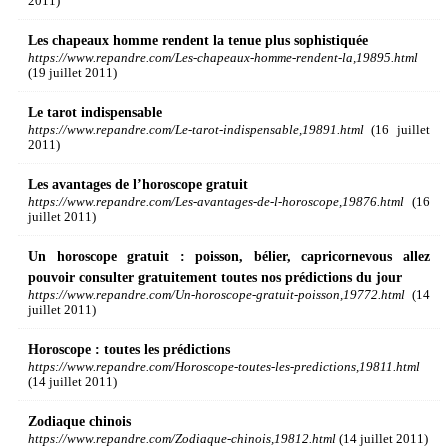
2011)
Les chapeaux homme rendent la tenue plus sophistiquée
https://www.repandre.com/Les-chapeaux-homme-rendent-la,19895.html
(19 juillet 2011)
Le tarot indispensable
https://www.repandre.com/Le-tarot-indispensable,19891.html
(16 juillet
2011)
Les avantages de l’horoscope gratuit
https://www.repandre.com/Les-avantages-de-l-horoscope,19876.html
(16
juillet 2011)
Un horoscope gratuit : poisson, bélier, capricornevous allez
pouvoir consulter gratuitement toutes nos prédictions du jour
https://www.repandre.com/Un-horoscope-gratuit-poisson,19772.html
(14
juillet 2011)
Horoscope : toutes les prédictions
https://www.repandre.com/Horoscope-toutes-les-predictions,19811.html
(14 juillet 2011)
Zodiaque chinois
https://www.repandre.com/Zodiaque-chinois,19812.html
(14 juillet 2011)