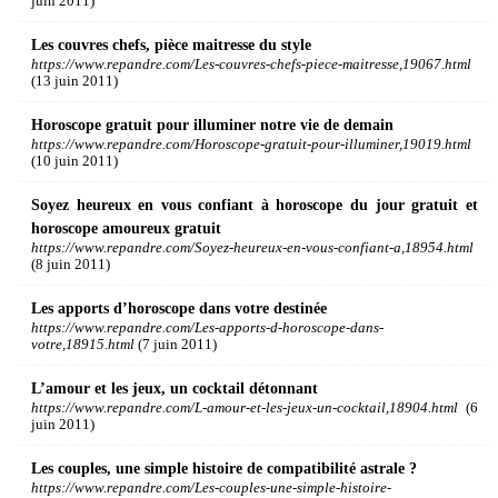
juin 2011)
Les couvres chefs, pièce maitresse du style
https://www.repandre.com/Les-couvres-chefs-piece-maitresse,19067.html
(13 juin 2011)
Horoscope gratuit pour illuminer notre vie de demain
https://www.repandre.com/Horoscope-gratuit-pour-illuminer,19019.html
(10 juin 2011)
Soyez heureux en vous confiant à horoscope du jour gratuit et
horoscope amoureux gratuit
https://www.repandre.com/Soyez-heureux-en-vous-confiant-a,18954.html
(8 juin 2011)
Les apports d’horoscope dans votre destinée
https://www.repandre.com/Les-apports-d-horoscope-dans-
votre,18915.html
(7 juin 2011)
L’amour et les jeux, un cocktail détonnant
https://www.repandre.com/L-amour-et-les-jeux-un-cocktail,18904.html
(6
juin 2011)
Les couples, une simple histoire de compatibilité astrale ?
https://www.repandre.com/Les-couples-une-simple-histoire-