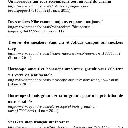
Un horoscope qui vous accompagne tout au long du chemin
https://www.repandre.com/Un-horoscope-qui-vous-
accompagne,17514.html
(31 mars 2011)
Des sneakers Nike comme toujours et pour…toujours !
https://www.repandre.com/Des-sneakers-Nike-comme-
toujours,16432.html
(31 mars 2011)
Trouver des sneakers Vans era et Adidas campus sur sneakers
shop
https://www.repandre.com/Trouver-des-sneakers-Vans-era-et,16864.html
(31 mars 2011)
Horoscope amour et horoscope amoureux gratuit vous éclairent
sur votre vie sentimentale
https://www.repandre.com/Horoscope-amour-et-horoscope,17007.html
(14 mars 2011)
Horoscope chinois gratuit et tarot gratuit pour une prédiction de
notre destinée
https://www.repandre.com/Horoscope-chinois-gratuit-et-
tarot,17006.html
(14 mars 2011)
Sneakers shop français sur internet
https://www.repandre.com/Sneakers-shop-francais-sur,15119.html
(16