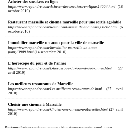
Acheter des sneakers en ligne
https://www.repandre.com/Acheter-des-sneakers-en-ligne,14554.html
(18
octobre 2010)
Restaurant marseille et cinema marseille pour une sortie agréable
https://www.repandre.com/Restaurant-marseille-et-cinema,14242.html
(6
octobre 2010)
Immobilier marseille un atout pour la ville de marseille
https://www.repandre.com/Immobilier-marseille-un-atout-
pour,13989.html
(14 septembre 2010)
L’horoscope du jour et de l’année
https://www.repandre.com/L-horoscope-du-jour-et-de-l-annee.html
(27
avril 2010)
Les meilleurs restaurants de Marseille
https://www.repandre.com/Les-meilleurs-restaurants-de.html
(27 avril
2010)
Choisir une cinema à Marseille
https://www.repandre.com/Choisir-une-cinema-a-Marseille.html
(27 avril
2010)
Partagez l'adresse de cet auteur :
https://www.repandre.com/_jesse-