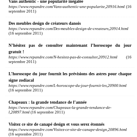
Vans authentic - une popularité inégalée
https://www.repandre.com/Vans-authentic-une-popularite,20916.html
(16
septembre 2011)
Des meubles design de créateurs danois
https://www.repandre.com/Des-meubles-design-de-createurs,20914.html
(16 septembre 2011)
N’hésitez pas de consulter maintenant l’horoscope du jour
gratuit !
https://www.repandre.com/N-hesitez-pas-de-consulter,20912.html
(16
septembre 2011)
L’horoscope du jour fournit les prévisions des astres pour chaque
signe zodiacal
https://www.repandre.com/L-horoscope-du-jour-fournit-les,20900.html
(16 septembre 2011)
Chapeaux : la grande tendance de l’année
https://www.repandre.com/Chapeaux-la-grande-tendance-de-
l,20897.html
(16 septembre 2011)
Visitez ce site de canapé design et vous serez étonnés
https://www.repandre.com/Visitez-ce-site-de-canape-design,20896.html
(16 septembre 2011)