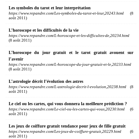
Les symboles du tarot et leur interprétation
https://www.repandre.com/Les-symboles-du-tarot-et-leur,20243.html
(8
août 2011)
L’horoscope et les difficultés de la vie
https://www.repandre.com/L-horoscope-et-les-difficultes-de,20234.html
(8 août 2011)
L’horoscope du jour gratuit et le tarot gratuit avouent sur
l’avenir
https://www.repandre.com/L-horoscope-du-jour-gratuit-et-le,20233.html
(8 août 2011)
L’astrologie décrit l’évolution des astres
https://www.repandre.com/L-astrologie-decrit-l-evolution,20238.html
(8
août 2011)
Le ciel ou les cartes, qui vous donnera la meilleure prédiction ?
https://www.repandre.com/Le-ciel-ou-les-cartes-qui-vous,20230.html
(6
août 2011)
Les jeux de coiffure gratuit tendance pour jeux de fille gratuit
https://www.repandre.com/Les-jeux-de-coiffure-gratuit,20229.html
(6
août 2011)