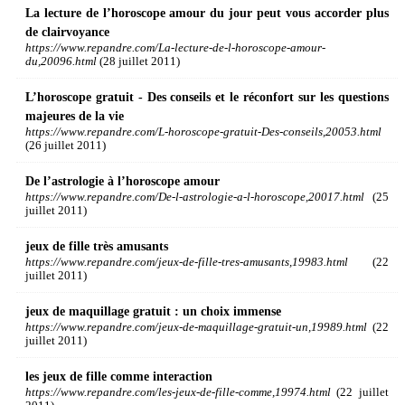
La lecture de l’horoscope amour du jour peut vous accorder plus
de clairvoyance
https://www.repandre.com/La-lecture-de-l-horoscope-amour-
du,20096.html
(28 juillet 2011)
L’horoscope gratuit - Des conseils et le réconfort sur les questions
majeures de la vie
https://www.repandre.com/L-horoscope-gratuit-Des-conseils,20053.html
(26 juillet 2011)
De l’astrologie à l’horoscope amour
https://www.repandre.com/De-l-astrologie-a-l-horoscope,20017.html
(25
juillet 2011)
jeux de fille très amusants
https://www.repandre.com/jeux-de-fille-tres-amusants,19983.html
(22
juillet 2011)
jeux de maquillage gratuit : un choix immense
https://www.repandre.com/jeux-de-maquillage-gratuit-un,19989.html
(22
juillet 2011)
les jeux de fille comme interaction
https://www.repandre.com/les-jeux-de-fille-comme,19974.html
(22 juillet