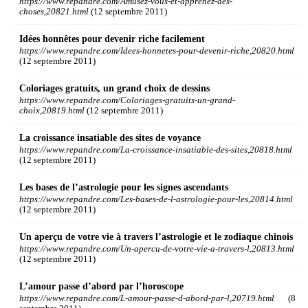
https://www.repandre.com/Amusez-vous-et-apprenez-des-
choses,20821.html
(12 septembre 2011)
Idées honnêtes pour devenir riche facilement
https://www.repandre.com/Idees-honnetes-pour-devenir-riche,20820.html
(12 septembre 2011)
Coloriages gratuits, un grand choix de dessins
https://www.repandre.com/Coloriages-gratuits-un-grand-
choix,20819.html
(12 septembre 2011)
La croissance insatiable des sites de voyance
https://www.repandre.com/La-croissance-insatiable-des-sites,20818.html
(12 septembre 2011)
Les bases de l’astrologie pour les signes ascendants
https://www.repandre.com/Les-bases-de-l-astrologie-pour-les,20814.html
(12 septembre 2011)
Un aperçu de votre vie à travers l’astrologie et le zodiaque chinois
https://www.repandre.com/Un-apercu-de-votre-vie-a-travers-l,20813.html
(12 septembre 2011)
L’amour passe d’abord par l’horoscope
https://www.repandre.com/L-amour-passe-d-abord-par-l,20719.html
(8