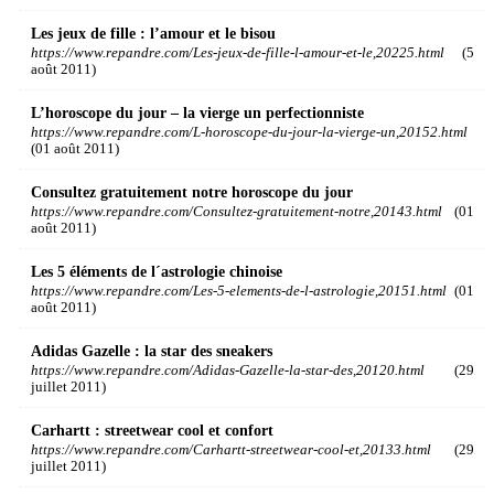
Les jeux de fille : l’amour et le bisou
https://www.repandre.com/Les-jeux-de-fille-l-amour-et-le,20225.html
(5
août 2011)
L’horoscope du jour – la vierge un perfectionniste
https://www.repandre.com/L-horoscope-du-jour-la-vierge-un,20152.html
(01 août 2011)
Consultez gratuitement notre horoscope du jour
https://www.repandre.com/Consultez-gratuitement-notre,20143.html
(01
août 2011)
Les 5 éléments de l´astrologie chinoise
https://www.repandre.com/Les-5-elements-de-l-astrologie,20151.html
(01
août 2011)
Adidas Gazelle : la star des sneakers
https://www.repandre.com/Adidas-Gazelle-la-star-des,20120.html
(29
juillet 2011)
Carhartt : streetwear cool et confort
https://www.repandre.com/Carhartt-streetwear-cool-et,20133.html
(29
juillet 2011)