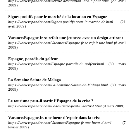
https://www.repandre.com/Seville-destination-ideale-pour.html
(27 avril
2009)
Signes positifs pour le marché de la location en Espagne
https://www.repandre.com/Signes-positifs-pour-le-marche-de.html
(21
avril 2009)
VacancesEspagne.fr se refait une jeunesse avec un design attirant
https://www.repandre.com/VacancesEspagne-fr-se-refait-une.html
(6 avril
2009)
Espagne, paradis du golfeur
https://www.repandre.com/Espagne-paradis-du-golfeur.html
(30 mars
2009)
La Semaine Sainte de Malaga
https://www.repandre.com/La-Semaine-Sainte-de-Malaga.html
(30 mars
2009)
Le tourisme peut-il sortir l’Espagne de la crise ?
https://www.repandre.com/Le-tourisme-peut-il-sortir-l.html
(9 mars 2009)
VacancesEspagne.fr, une lueur d’espoir dans la crise
https://www.repandre.com/VacancesEspagne-fr-une-lueur-d.html
(7
février 2009)