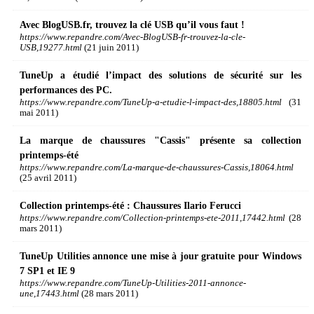
Avec BlogUSB.fr, trouvez la clé USB qu’il vous faut !
https://www.repandre.com/Avec-BlogUSB-fr-trouvez-la-cle-
USB,19277.html
(21 juin 2011)
TuneUp a étudié l’impact des solutions de sécurité sur les
performances des PC.
https://www.repandre.com/TuneUp-a-etudie-l-impact-des,18805.html
(31
mai 2011)
La marque de chaussures "Cassis" présente sa collection
printemps-été
https://www.repandre.com/La-marque-de-chaussures-Cassis,18064.html
(25 avril 2011)
Collection printemps-été : Chaussures Ilario Ferucci
https://www.repandre.com/Collection-printemps-ete-2011,17442.html
(28
mars 2011)
TuneUp Utilities annonce une mise à jour gratuite pour Windows
7 SP1 et IE 9
https://www.repandre.com/TuneUp-Utilities-2011-annonce-
une,17443.html
(28 mars 2011)