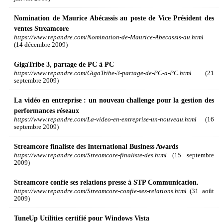
Nomination de Maurice Abécassis au poste de Vice Président des
ventes Streamcore
https://www.repandre.com/Nomination-de-Maurice-Abecassis-au.html
(14 décembre 2009)
GigaTribe 3, partage de PC à PC
https://www.repandre.com/GigaTribe-3-partage-de-PC-a-PC.html
(21
septembre 2009)
La vidéo en entreprise : un nouveau challenge pour la gestion des
performances réseaux
https://www.repandre.com/La-video-en-entreprise-un-nouveau.html
(16
septembre 2009)
Streamcore finaliste des International Business Awards
https://www.repandre.com/Streamcore-finaliste-des.html
(15 septembre
2009)
Streamcore confie ses relations presse à STP Communication.
https://www.repandre.com/Streamcore-confie-ses-relations.html
(31 août
2009)
TuneUp Utilities certifié pour Windows Vista