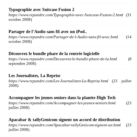
Typographie avec Suitcase Fusion 2
https://www.repandre.com/Typographie-avec-Suitcase-Fusion-2.html
(31
octobre 2008)
Partager de l’Audio sans fil avec un iPod..
https://www.repandre.com/Partager-de-l-Audio-sans-fil-avec.html
(14
octobre 2008)
Découvrez le bundle phare de la rentrée logicielle
https://www.repandre.com/Decouvrez-le-bundle-phare-de-la.html
(8
septembre 2008)
Les Journalistes, La Reprise
https://www.repandre.com/Les-Journalistes-La-Reprise.html
(23 juillet
2008)
Accompagner les jeunes seniors dans la planète High Tech
https://www.repandre.com/Accompagner-les-jeunes-seniors.html
(23
juillet 2008)
Apacabar & tallyGenicom signent un accord de distribution
https://www.repandre.com/Apacabar-tallyGenicom-signent-un.html
(23
juillet 2008)