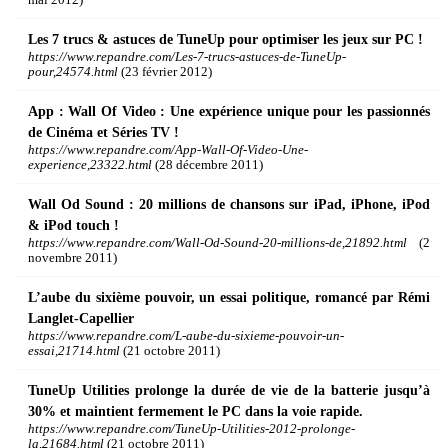
mai 2012)
Les 7 trucs & astuces de TuneUp pour optimiser les jeux sur PC !
https://www.repandre.com/Les-7-trucs-astuces-de-TuneUp-
pour,24574.html
(23 février 2012)
App : Wall Of Video : Une expérience unique pour les passionnés
de Cinéma et Séries TV !
https://www.repandre.com/App-Wall-Of-Video-Une-
experience,23322.html
(28 décembre 2011)
Wall Od Sound : 20 millions de chansons sur iPad, iPhone, iPod
& iPod touch !
https://www.repandre.com/Wall-Od-Sound-20-millions-de,21892.html
(2
novembre 2011)
L’aube du sixième pouvoir, un essai politique, romancé par Rémi
Langlet-Capellier
https://www.repandre.com/L-aube-du-sixieme-pouvoir-un-
essai,21714.html
(21 octobre 2011)
TuneUp Utilities prolonge la durée de vie de la batterie jusqu’à
30% et maintient fermement le PC dans la voie rapide.
https://www.repandre.com/TuneUp-Utilities-2012-prolonge-
la,21684.html
(21 octobre 2011)