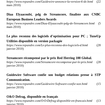
https://www.repandre.com/Guidewire-annonce-la-version-6-de.html
(22
mars 2010)
Diaa Elyaacoubi, pdg de Streamcore, finaliste aux CNBC
European Business Leaders Awards
https://www.repandre.com/Diaa-Elyaacoubi-pdg-de-Streamcore.html
(5
mars 2010)
Le plus reconnu des logiciels d’optimisation pour PC ; TuneUp
Utilities disponible en version packagée
https://www.repandre.com/Le-plus-reconnu-des-logiciels-d.html
(28
janvier 2010)
Streamcore récompensé par le prix Red Herring 100 Global.
https://www.repandre.com/Streamcore-recompense-par-le-prix.html
(28
janvier 2010)
Guidewire Software confie son budget relations presse à STP
Communication.
https://www.repandre.com/Guidewire-Software-confie-son.html
(15
janvier 2010)
O&O Defrag, disponible en français
https://www.repandre.com/O-O-Defrag-disponible-en-francais.html
(13
janvier 2010)