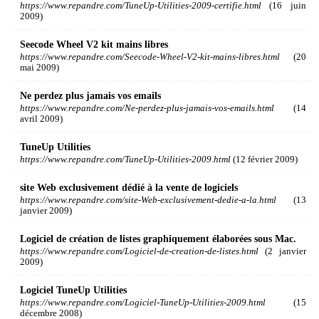
https://www.repandre.com/TuneUp-Utilities-2009-certifie.html
(16 juin
2009)
Seecode Wheel V2 kit mains libres
https://www.repandre.com/Seecode-Wheel-V2-kit-mains-libres.html
(20
mai 2009)
Ne perdez plus jamais vos emails
https://www.repandre.com/Ne-perdez-plus-jamais-vos-emails.html
(14
avril 2009)
TuneUp Utilities
https://www.repandre.com/TuneUp-Utilities-2009.html
(12 février 2009)
site Web exclusivement dédié à la vente de logiciels
https://www.repandre.com/site-Web-exclusivement-dedie-a-la.html
(13
janvier 2009)
Logiciel de création de listes graphiquement élaborées sous Mac.
https://www.repandre.com/Logiciel-de-creation-de-listes.html
(2 janvier
2009)
Logiciel TuneUp Utilities
https://www.repandre.com/Logiciel-TuneUp-Utilities-2009.html
(15
décembre 2008)