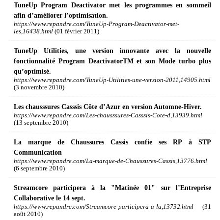
TuneUp Program Deactivator met les programmes en sommeil
afin d’améliorer l’optimisation.
https://www.repandre.com/TuneUp-Program-Deactivator-met-
les,16438.html
(01 février 2011)
TuneUp Utilities, une version innovante avec la nouvelle
fonctionnalité Program DeactivatorTM et son Mode turbo plus
qu’optimisé.
https://www.repandre.com/TuneUp-Utilities-une-version-2011,14905.html
(3 novembre 2010)
Les chausssures Casssis Côte d’Azur en version Automne-Hiver.
https://www.repandre.com/Les-chausssures-Casssis-Cote-d,13939.html
(13 septembre 2010)
La marque de Chaussures Cassis confie ses RP à STP
Communication
https://www.repandre.com/La-marque-de-Chaussures-Cassis,13776.html
(6 septembre 2010)
Streamcore participera à la "Matinée 01" sur l’Entreprise
Collaborative le 14 sept.
https://www.repandre.com/Streamcore-participera-a-la,13732.html
(31
août 2010)