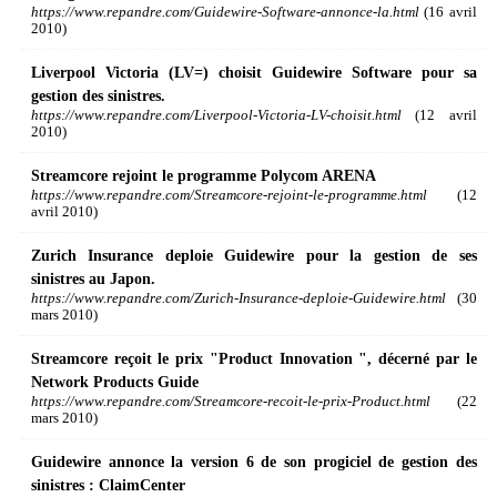
https://www.repandre.com/Guidewire-Software-annonce-la.html
(16 avril
2010)
Liverpool Victoria (LV=) choisit Guidewire Software pour sa
gestion des sinistres.
https://www.repandre.com/Liverpool-Victoria-LV-choisit.html
(12 avril
2010)
Streamcore rejoint le programme Polycom ARENA
https://www.repandre.com/Streamcore-rejoint-le-programme.html
(12
avril 2010)
Zurich Insurance deploie Guidewire pour la gestion de ses
sinistres au Japon.
https://www.repandre.com/Zurich-Insurance-deploie-Guidewire.html
(30
mars 2010)
Streamcore reçoit le prix "Product Innovation ", décerné par le
Network Products Guide
https://www.repandre.com/Streamcore-recoit-le-prix-Product.html
(22
mars 2010)
Guidewire annonce la version 6 de son progiciel de gestion des
sinistres : ClaimCenter