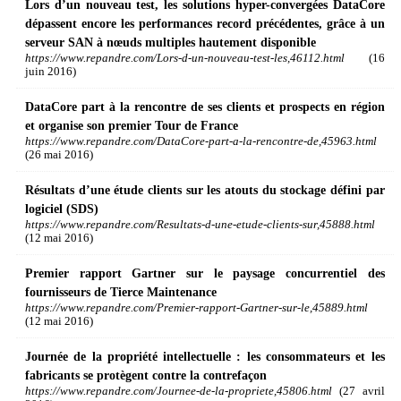
Lors d’un nouveau test, les solutions hyper-convergées DataCore
dépassent encore les performances record précédentes, grâce à un
serveur SAN à nœuds multiples hautement disponible
https://www.repandre.com/Lors-d-un-nouveau-test-les,46112.html
(16
juin 2016)
DataCore part à la rencontre de ses clients et prospects en région
et organise son premier Tour de France
https://www.repandre.com/DataCore-part-a-la-rencontre-de,45963.html
(26 mai 2016)
Résultats d’une étude clients sur les atouts du stockage défini par
logiciel (SDS)
https://www.repandre.com/Resultats-d-une-etude-clients-sur,45888.html
(12 mai 2016)
Premier rapport Gartner sur le paysage concurrentiel des
fournisseurs de Tierce Maintenance
https://www.repandre.com/Premier-rapport-Gartner-sur-le,45889.html
(12 mai 2016)
Journée de la propriété intellectuelle : les consommateurs et les
fabricants se protègent contre la contrefaçon
https://www.repandre.com/Journee-de-la-propriete,45806.html
(27 avril