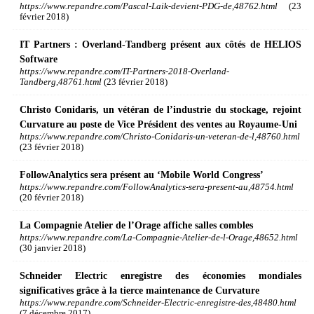
https://www.repandre.com/Pascal-Laik-devient-PDG-de,48762.html
(23
février 2018)
IT Partners : Overland-Tandberg présent aux côtés de HELIOS
Software
https://www.repandre.com/IT-Partners-2018-Overland-
Tandberg,48761.html
(23 février 2018)
Christo Conidaris, un vétéran de l’industrie du stockage, rejoint
Curvature au poste de Vice Président des ventes au Royaume-Uni
https://www.repandre.com/Christo-Conidaris-un-veteran-de-l,48760.html
(23 février 2018)
FollowAnalytics sera présent au ‘Mobile World Congress’
https://www.repandre.com/FollowAnalytics-sera-present-au,48754.html
(20 février 2018)
La Compagnie Atelier de l’Orage affiche salles combles
https://www.repandre.com/La-Compagnie-Atelier-de-l-Orage,48652.html
(30 janvier 2018)
Schneider Electric enregistre des économies mondiales
significatives grâce à la tierce maintenance de Curvature
https://www.repandre.com/Schneider-Electric-enregistre-des,48480.html
(7 décembre 2017)