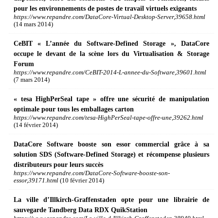
pour les environnements de postes de travail virtuels exigeants
https://www.repandre.com/DataCore-Virtual-Desktop-Server,39658.html
(14 mars 2014)
CeBIT « L’année du Software-Defined Storage », DataCore
occupe le devant de la scène lors du Virtualisation & Storage
Forum
https://www.repandre.com/CeBIT-2014-L-annee-du-Software,39601.html
(7 mars 2014)
« tesa HighPerSeal tape » offre une sécurité de manipulation
optimale pour tous les emballages carton
https://www.repandre.com/tesa-HighPerSeal-tape-offre-une,39262.html
(14 février 2014)
DataCore Software booste son essor commercial grâce à sa
solution SDS (Software-Defined Storage) et récompense plusieurs
distributeurs pour leurs succès
https://www.repandre.com/DataCore-Software-booste-son-
essor,39171.html
(10 février 2014)
La ville d’Illkirch-Graffenstaden opte pour une librairie de
sauvegarde Tandberg Data RDX QuikStation