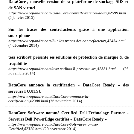
DataCore , nouvelle version de sa plateforme de stockage SDS et
de SAN virtuel
https://www.repandre.com/DataCore-nouvelle-version-de-sa,42599.html
(5 janvier 2015)
Sur les traces des contrefacteurs grâce à une application
smartphone
https://www.repandre.com/Sur-les-traces-des-contrefacteurs,42434.html
(4 décembre 2014)
tesa scribos® présente ses solutions de protection de marque & de
traçabilité
https://www.repandre.com/tesa-scribos-R-presente-ses,42381.html
(26
novembre 2014)
DataCore annonce la certification « DataCore Ready » des
serveurs FUJITSU
https://www.repandre.com/DataCore-annonce-la-
certification,42380.html
(26 novembre 2014)
DataCore Software nommé Certified Dell Technology Partner -
Serveurs Dell PowerEdge certifiés « DataCore Ready »
https://www.repandre.com/DataCore-Software-nomme-
Certified,42326.html
(20 novembre 2014)