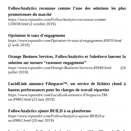
FollowAnalytics reconnue comme l’une des solutions les plus
prometteuses du marché
https://www.repandre.com/FollowAnalytics-reconnue-comme-
l,50038.html
(2 octobre 2019)
Optimiser le taux d’engagement
https://www.repandre.com/Optimiser-le-taux-d-engagement,49959.html
(2 août 2019)
Orange Business Services, FollowAnalytics et Salesforce lancent la
solution sur mesure “customer engagement”
https://www.repandre.com/Orange-Business-Services,49948.html
(24
juillet 2019)
LucidLink annonce Filespaces™, un service de fichiers cloud à
hautes performances pour les charges de travail réparties
https://www.repandre.com/LucidLink-annonce-Filespaces-TM-
un,49863.html
(23 mai 2019)
FollowAnalytics ajoute BUILD à sa plateforme
https://www.repandre.com/FollowAnalytics-ajoute-BUILD-a-
sa,49862.html
(20 mai 2019)