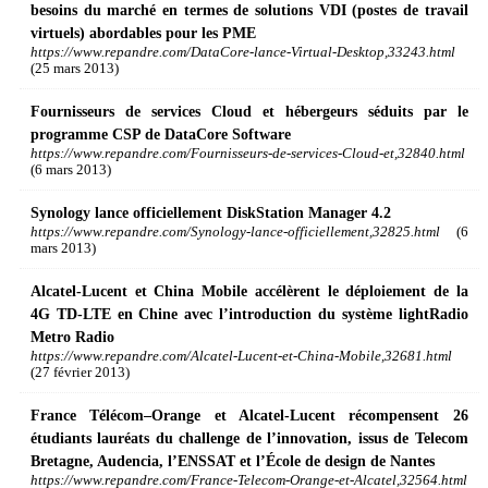
besoins du marché en termes de solutions VDI (postes de travail
virtuels) abordables pour les PME
https://www.repandre.com/DataCore-lance-Virtual-Desktop,33243.html
(25 mars 2013)
Fournisseurs de services Cloud et hébergeurs séduits par le
programme CSP de DataCore Software
https://www.repandre.com/Fournisseurs-de-services-Cloud-et,32840.html
(6 mars 2013)
Synology lance officiellement DiskStation Manager 4.2
https://www.repandre.com/Synology-lance-officiellement,32825.html
(6
mars 2013)
Alcatel-Lucent et China Mobile accélèrent le déploiement de la
4G TD-LTE en Chine avec l’introduction du système lightRadio
Metro Radio
https://www.repandre.com/Alcatel-Lucent-et-China-Mobile,32681.html
(27 février 2013)
France Télécom–Orange et Alcatel-Lucent récompensent 26
étudiants lauréats du challenge de l’innovation, issus de Telecom
Bretagne, Audencia, l’ENSSAT et l’École de design de Nantes
https://www.repandre.com/France-Telecom-Orange-et-Alcatel,32564.html