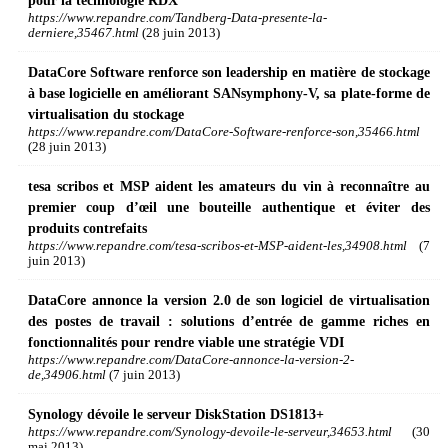
pour la technologie RDX
https://www.repandre.com/Tandberg-Data-presente-la-
derniere,35467.html
(28 juin 2013)
DataCore Software renforce son leadership en matière de stockage
à base logicielle en améliorant SANsymphony-V, sa plate-forme de
virtualisation du stockage
https://www.repandre.com/DataCore-Software-renforce-son,35466.html
(28 juin 2013)
tesa scribos et MSP aident les amateurs du vin à reconnaître au
premier coup d’œil une bouteille authentique et éviter des
produits contrefaits
https://www.repandre.com/tesa-scribos-et-MSP-aident-les,34908.html
(7
juin 2013)
DataCore annonce la version 2.0 de son logiciel de virtualisation
des postes de travail : solutions d’entrée de gamme riches en
fonctionnalités pour rendre viable une stratégie VDI
https://www.repandre.com/DataCore-annonce-la-version-2-
de,34906.html
(7 juin 2013)
Synology dévoile le serveur DiskStation DS1813+
https://www.repandre.com/Synology-devoile-le-serveur,34653.html
(30
mai 2013)