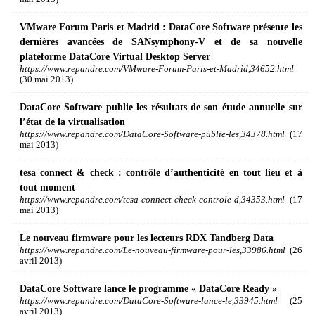
VMware Forum Paris et Madrid : DataCore Software présente les
dernières avancées de SANsymphony-V et de sa nouvelle
plateforme DataCore Virtual Desktop Server
https://www.repandre.com/VMware-Forum-Paris-et-Madrid,34652.html
(30 mai 2013)
DataCore Software publie les résultats de son étude annuelle sur
l’état de la virtualisation
https://www.repandre.com/DataCore-Software-publie-les,34378.html
(17
mai 2013)
tesa connect & check : contrôle d’authenticité en tout lieu et à
tout moment
https://www.repandre.com/tesa-connect-check-controle-d,34353.html
(17
mai 2013)
Le nouveau firmware pour les lecteurs RDX Tandberg Data
https://www.repandre.com/Le-nouveau-firmware-pour-les,33986.html
(26
avril 2013)
DataCore Software lance le programme « DataCore Ready »
https://www.repandre.com/DataCore-Software-lance-le,33945.html
(25
avril 2013)