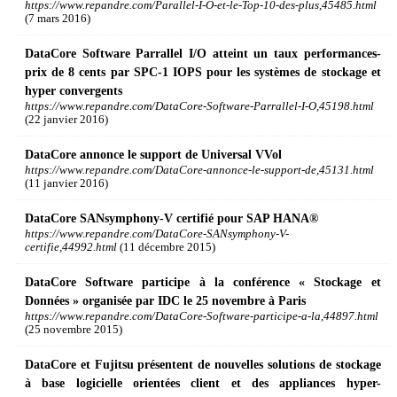
https://www.repandre.com/Parallel-I-O-et-le-Top-10-des-plus,45485.html
(7 mars 2016)
DataCore Software Parrallel I/O atteint un taux performances-
prix de 8 cents par SPC-1 IOPS pour les systèmes de stockage et
hyper convergents
https://www.repandre.com/DataCore-Software-Parrallel-I-O,45198.html
(22 janvier 2016)
DataCore annonce le support de Universal VVol
https://www.repandre.com/DataCore-annonce-le-support-de,45131.html
(11 janvier 2016)
DataCore SANsymphony-V certifié pour SAP HANA®
https://www.repandre.com/DataCore-SANsymphony-V-
certifie,44992.html
(11 décembre 2015)
DataCore Software participe à la conférence « Stockage et
Données » organisée par IDC le 25 novembre à Paris
https://www.repandre.com/DataCore-Software-participe-a-la,44897.html
(25 novembre 2015)
DataCore et Fujitsu présentent de nouvelles solutions de stockage
à base logicielle orientées client et des appliances hyper-