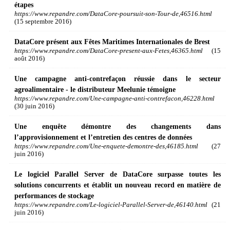
étapes
https://www.repandre.com/DataCore-poursuit-son-Tour-de,46516.html
(15 septembre 2016)
DataCore présent aux Fêtes Maritimes Internationales de Brest
https://www.repandre.com/DataCore-present-aux-Fetes,46365.html
(15
août 2016)
Une campagne anti-contrefaçon réussie dans le secteur
agroalimentaire - le distributeur Meelunie témoigne
https://www.repandre.com/Une-campagne-anti-contrefacon,46228.html
(30 juin 2016)
Une enquête démontre des changements dans
l’approvisionnement et l’entretien des centres de données
https://www.repandre.com/Une-enquete-demontre-des,46185.html
(27
juin 2016)
Le logiciel Parallel Server de DataCore surpasse toutes les
solutions concurrents et établit un nouveau record en matière de
performances de stockage
https://www.repandre.com/Le-logiciel-Parallel-Server-de,46140.html
(21
juin 2016)