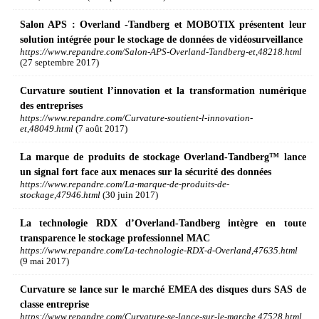
Salon APS : Overland -Tandberg et MOBOTIX présentent leur
solution intégrée pour le stockage de données de vidéosurveillance
https://www.repandre.com/Salon-APS-Overland-Tandberg-et,48218.html
(27 septembre 2017)
Curvature soutient l’innovation et la transformation numérique
des entreprises
https://www.repandre.com/Curvature-soutient-l-innovation-
et,48049.html
(7 août 2017)
La marque de produits de stockage Overland-Tandberg™ lance
un signal fort face aux menaces sur la sécurité des données
https://www.repandre.com/La-marque-de-produits-de-
stockage,47946.html
(30 juin 2017)
La technologie RDX d’Overland-Tandberg intègre en toute
transparence le stockage professionnel MAC
https://www.repandre.com/La-technologie-RDX-d-Overland,47635.html
(9 mai 2017)
Curvature se lance sur le marché EMEA des disques durs SAS de
classe entreprise
https://www.repandre.com/Curvature-se-lance-sur-le-marche,47528.html