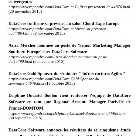
convergentes
https://www.repandre.com/DataCore-et-Fujitsu-presentent-de,44876.html
(20 novembre 2015)
DataCore confirme sa présence au salon Cloud Expo Europe
https://www.repandre.com/DataCore-confirme-sa-presence-
au,44804.html
(9 novembre 2015)
Aziza Mercher nommée au poste de ‘Senior Marketing Manager
Southern Europe’ chez DataCore Software
https://www.repandre.com/Aziza-Mercher-nommee-au-poste-
de,44790.html
(5 novembre 2015)
DataCore Gold Sponsor du séminaire " Infrastructures Agiles "
https://www.repandre.com/DataCore-Gold-Sponsor-du-
seminaire,44640.html
(19 octobre 2015)
Delphine Ducastel Boulon vient renforcer l’équipe de DataCore
Software en tant que Regional Account Manager Paris-Ile de
France-DOMTOM
https://www.repandre.com/Delphine-Ducastel-Boulon-vient,44488.html
(30 septembre 2015)
DataCore Software annonce les résultats de sa cinquième étude