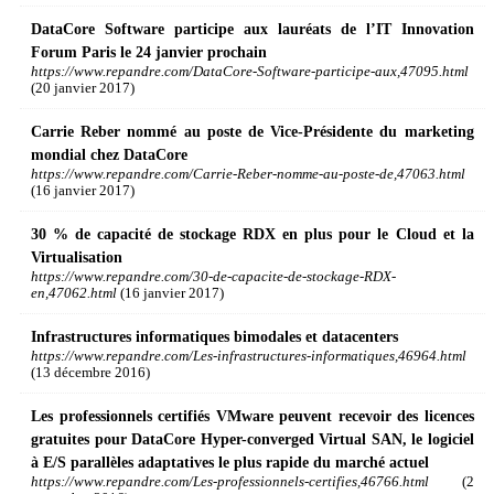
DataCore Software participe aux lauréats de l’IT Innovation
Forum Paris le 24 janvier prochain
https://www.repandre.com/DataCore-Software-participe-aux,47095.html
(20 janvier 2017)
Carrie Reber nommé au poste de Vice-Présidente du marketing
mondial chez DataCore
https://www.repandre.com/Carrie-Reber-nomme-au-poste-de,47063.html
(16 janvier 2017)
30 % de capacité de stockage RDX en plus pour le Cloud et la
Virtualisation
https://www.repandre.com/30-de-capacite-de-stockage-RDX-
en,47062.html
(16 janvier 2017)
Infrastructures informatiques bimodales et datacenters
https://www.repandre.com/Les-infrastructures-informatiques,46964.html
(13 décembre 2016)
Les professionnels certifiés VMware peuvent recevoir des licences
gratuites pour DataCore Hyper-converged Virtual SAN, le logiciel
à E/S parallèles adaptatives le plus rapide du marché actuel
https://www.repandre.com/Les-professionnels-certifies,46766.html
(2