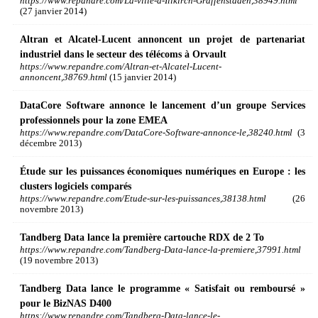
https://www.repandre.com/La-ville-d-Illkirch-Graffenstaden,38949.html
(27 janvier 2014)
Altran et Alcatel-Lucent annoncent un projet de partenariat
industriel dans le secteur des télécoms à Orvault
https://www.repandre.com/Altran-et-Alcatel-Lucent-
annoncent,38769.html
(15 janvier 2014)
DataCore Software annonce le lancement d’un groupe Services
professionnels pour la zone EMEA
https://www.repandre.com/DataCore-Software-annonce-le,38240.html
(3
décembre 2013)
Étude sur les puissances économiques numériques en Europe : les
clusters logiciels comparés
https://www.repandre.com/Etude-sur-les-puissances,38138.html
(26
novembre 2013)
Tandberg Data lance la première cartouche RDX de 2 To
https://www.repandre.com/Tandberg-Data-lance-la-premiere,37991.html
(19 novembre 2013)
Tandberg Data lance le programme « Satisfait ou remboursé »
pour le BizNAS D400
https://www.repandre.com/Tandberg-Data-lance-le-