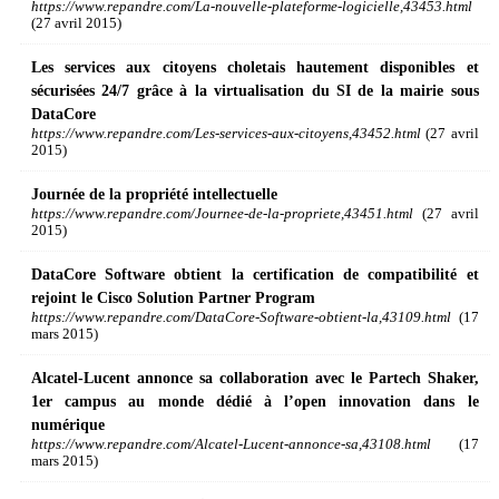
https://www.repandre.com/La-nouvelle-plateforme-logicielle,43453.html
(27 avril 2015)
Les services aux citoyens choletais hautement disponibles et
sécurisées 24/7 grâce à la virtualisation du SI de la mairie sous
DataCore
https://www.repandre.com/Les-services-aux-citoyens,43452.html
(27 avril
2015)
Journée de la propriété intellectuelle
https://www.repandre.com/Journee-de-la-propriete,43451.html
(27 avril
2015)
DataCore Software obtient la certification de compatibilité et
rejoint le Cisco Solution Partner Program
https://www.repandre.com/DataCore-Software-obtient-la,43109.html
(17
mars 2015)
Alcatel-Lucent annonce sa collaboration avec le Partech Shaker,
1er campus au monde dédié à l’open innovation dans le
numérique
https://www.repandre.com/Alcatel-Lucent-annonce-sa,43108.html
(17
mars 2015)