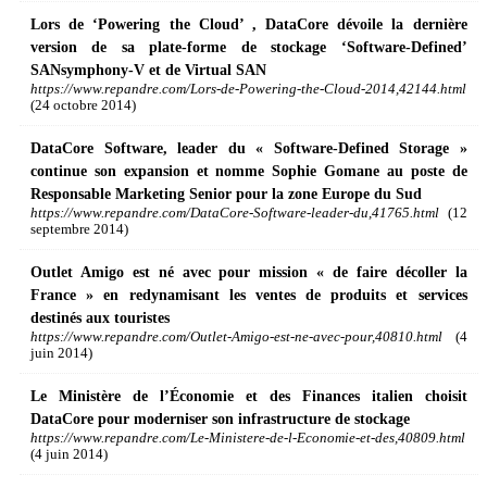
Lors de ‘Powering the Cloud’ , DataCore dévoile la dernière
version de sa plate-forme de stockage ‘Software-Defined’
SANsymphony-V et de Virtual SAN
https://www.repandre.com/Lors-de-Powering-the-Cloud-2014,42144.html
(24 octobre 2014)
DataCore Software, leader du « Software-Defined Storage »
continue son expansion et nomme Sophie Gomane au poste de
Responsable Marketing Senior pour la zone Europe du Sud
https://www.repandre.com/DataCore-Software-leader-du,41765.html
(12
septembre 2014)
Outlet Amigo est né avec pour mission « de faire décoller la
France » en redynamisant les ventes de produits et services
destinés aux touristes
https://www.repandre.com/Outlet-Amigo-est-ne-avec-pour,40810.html
(4
juin 2014)
Le Ministère de l’Économie et des Finances italien choisit
DataCore pour moderniser son infrastructure de stockage
https://www.repandre.com/Le-Ministere-de-l-Economie-et-des,40809.html
(4 juin 2014)