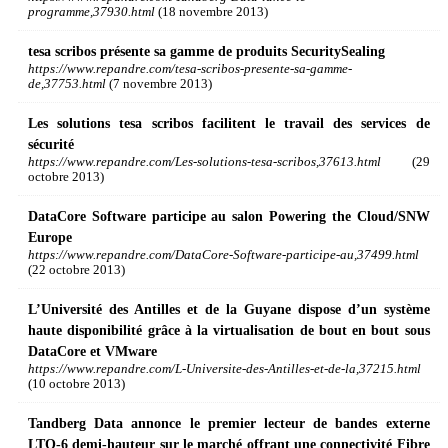
programme,37930.html
(18 novembre 2013)
tesa scribos présente sa gamme de produits SecuritySealing
https://www.repandre.com/tesa-scribos-presente-sa-gamme-
de,37753.html
(7 novembre 2013)
Les solutions tesa scribos facilitent le travail des services de
sécurité
https://www.repandre.com/Les-solutions-tesa-scribos,37613.html
(29
octobre 2013)
DataCore Software participe au salon Powering the Cloud/SNW
Europe
https://www.repandre.com/DataCore-Software-participe-au,37499.html
(22 octobre 2013)
L’Université des Antilles et de la Guyane dispose d’un système
haute disponibilité grâce à la virtualisation de bout en bout sous
DataCore et VMware
https://www.repandre.com/L-Universite-des-Antilles-et-de-la,37215.html
(10 octobre 2013)
Tandberg Data annonce le premier lecteur de bandes externe
LTO-6 demi-hauteur sur le marché offrant une connectivité Fibre