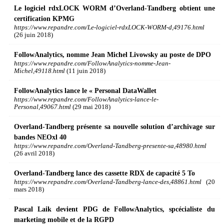
Le logiciel rdxLOCK WORM d’Overland-Tandberg obtient une
certification KPMG
https://www.repandre.com/Le-logiciel-rdxLOCK-WORM-d,49176.html
(26 juin 2018)
FollowAnalytics, nomme Jean Michel Livowsky au poste de DPO
https://www.repandre.com/FollowAnalytics-nomme-Jean-
Michel,49118.html
(11 juin 2018)
FollowAnalytics lance le « Personal DataWallet
https://www.repandre.com/FollowAnalytics-lance-le-
Personal,49067.html
(29 mai 2018)
Overland-Tandberg présente sa nouvelle solution d’archivage sur
bandes NEOxl 40
https://www.repandre.com/Overland-Tandberg-presente-sa,48980.html
(26 avril 2018)
Overland-Tandberg lance des cassette RDX de capacité 5 To
https://www.repandre.com/Overland-Tandberg-lance-des,48861.html
(20
mars 2018)
Pascal Laik devient PDG de FollowAnalytics, spcécialiste du
marketing mobile et de la RGPD