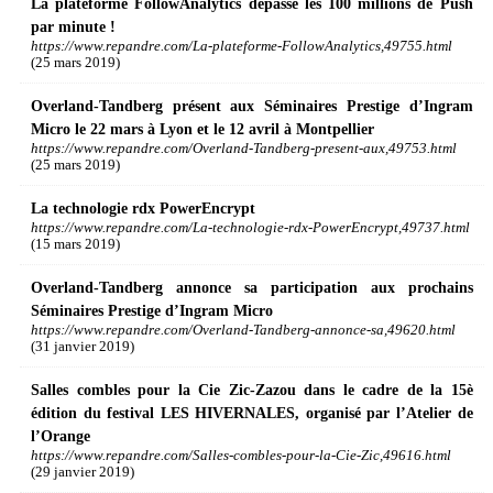
La plateforme FollowAnalytics dépasse les 100 millions de Push
par minute !
https://www.repandre.com/La-plateforme-FollowAnalytics,49755.html
(25 mars 2019)
Overland-Tandberg présent aux Séminaires Prestige d’Ingram
Micro le 22 mars à Lyon et le 12 avril à Montpellier
https://www.repandre.com/Overland-Tandberg-present-aux,49753.html
(25 mars 2019)
La technologie rdx PowerEncrypt
https://www.repandre.com/La-technologie-rdx-PowerEncrypt,49737.html
(15 mars 2019)
Overland-Tandberg annonce sa participation aux prochains
Séminaires Prestige d’Ingram Micro
https://www.repandre.com/Overland-Tandberg-annonce-sa,49620.html
(31 janvier 2019)
Salles combles pour la Cie Zic-Zazou dans le cadre de la 15è
édition du festival LES HIVERNALES, organisé par l’Atelier de
l’Orange
https://www.repandre.com/Salles-combles-pour-la-Cie-Zic,49616.html
(29 janvier 2019)