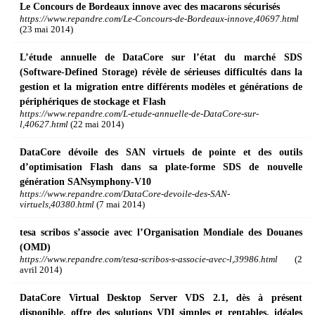
Le Concours de Bordeaux innove avec des macarons sécurisés
https://www.repandre.com/Le-Concours-de-Bordeaux-innove,40697.html
(23 mai 2014)
L’étude annuelle de DataCore sur l’état du marché SDS
(Software-Defined Storage) révèle de sérieuses difficultés dans la
gestion et la migration entre différents modèles et générations de
périphériques de stockage et Flash
https://www.repandre.com/L-etude-annuelle-de-DataCore-sur-
l,40627.html
(22 mai 2014)
DataCore dévoile des SAN virtuels de pointe et des outils
d’optimisation Flash dans sa plate-forme SDS de nouvelle
génération SANsymphony-V10
https://www.repandre.com/DataCore-devoile-des-SAN-
virtuels,40380.html
(7 mai 2014)
tesa scribos s’associe avec l’Organisation Mondiale des Douanes
(OMD)
https://www.repandre.com/tesa-scribos-s-associe-avec-l,39986.html
(2
avril 2014)
DataCore Virtual Desktop Server VDS 2.1, dès à présent
disponible, offre des solutions VDI simples et rentables, idéales