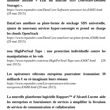
annuelle intitulé « État du marché SDS (Software-Defined
Storage) ».
https://www.repandre.com/DataCore-Software-annonce-les,43685.html
(29 mai 2015)
DataCore améliore sa plate-forme de stockage SDS universelle,
ajoute de nouveaux services hyper-convergés et prend en charge
les clouds OpenStack
https://www.repandre.com/DataCore-ameliore-sa-plate-forme,43686.html
(29 mai 2015)
tesa HighPerSeal Tape : une protection individuelle contre les
manipulations et les vols
https://www.repandre.com/tesa-HighPerSeal-Tape-une,43687.html
(29
mai 2015)
Les opérateurs télécoms européens pourraient économiser 39
milliards € en ré-imaginant leurs réseaux
https://www.repandre.com/Les-operateurs-telecoms-
europeens,43688.html
(29 mai 2015)
La nouvelle plateforme logicielle Rapport™ d’Alcatel-Lucent aide
les entreprises et fournisseurs de services à simplifier la livraison
de services de communication et collaboration