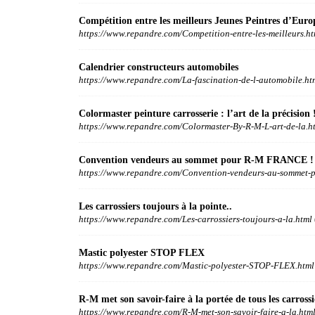
Compétition entre les meilleurs Jeunes Peintres d’Euro
https://www.repandre.com/Competition-entre-les-meilleurs.ht
Calendrier constructeurs automobiles
https://www.repandre.com/La-fascination-de-l-automobile.ht
Colormaster peinture carrosserie : l’art de la précision 
https://www.repandre.com/Colormaster-By-R-M-L-art-de-la.h
Convention vendeurs au sommet pour R-M FRANCE !
https://www.repandre.com/Convention-vendeurs-au-sommet-p
Les carrossiers toujours à la pointe..
https://www.repandre.com/Les-carrossiers-toujours-a-la.html
Mastic polyester STOP FLEX
https://www.repandre.com/Mastic-polyester-STOP-FLEX.html
R-M met son savoir-faire à la portée de tous les carrossi
https://www.repandre.com/R-M-met-son-savoir-faire-a-la.htm