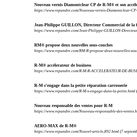
Nouveau vernis Diamontclear CP de R-M® et son accélé
https://www.repandre.com/Nouveau-vernis-Diamontclear-CP-
Jean-Philippe GUILLON, Directeur Commercial de la f
https://www.repandre.com/Jean-Philippe-GUILLON-Directeur
RM® propose deux nouvelles sous-couches
https://www.repandre.com/RM-R-propose-deux-nouvelles-sou
R-M® accélerateur de business
https://www.repandre.com/R-M-R-ACCELERATEUR-DE-BUSI
R-M s’engage dans la petite réparation carrosserie
https://www.repandre.com/R-M-s-engage-dans-la-petite.html
(
Nouveau responsable des ventes pour R-M
https://www.repandre.com/Nouveau-responsable-des-ventes.h
AERO-MAX de R-M®
https://www.repandre.com/Nouvel-article,892.html
(7 septem