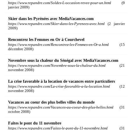
https://www.repandre.com/Soldes-L-occasion-revee-pour-un.html
(9
janvier 2009)
Skier dans les Pyrénées avec MediaVacances.com
https://www.repandre.com/Skier-dans-les-Pyrenees-avec.html
(2 janvier
2009)
Rencontrez les Femmes en Or à Courchevel
https://www.repandre.com/Rencontrez-les-Femmes-en-Or-a.html
(15
décembre 2008)
Novembre sous la chaleur du Sénégal avec MediaVacances.com
https://www.repandre.com/Novembre-sous-la-chaleur-du.html
(21
novembre 2008)
La crise favorable à la location de vacances entre particuliers
https://www.repandre.com/La-crise-favorable-a-la-location.html
(12
novembre 2008)
Vacances au coeur des plus belles villes du monde
https://www.repandre.com/Vacances-au-coeur-des-plus-belles.html
(31
octobre 2008)
Faîtes le pont du 11 novembre
https://www.repandre.com/Faites-le-pont-du-11-novembre.html
(31