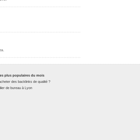
ns.
es plus populaires du mois
cheter des backlinks de qualité ?
lier de bureau à Lyon