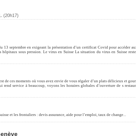
. (20h17)
 du 13 septembre en exigeant la présentation d’un certificat Covid pour accéder aux 
 hôpitaux sous pression. Le virus en Suisse La situation du virus en Suisse rest
, il est de ces moments où vous avez envie de vous régaler d’un plats délicieux et g
ui rend service à beaucoup, voyons les horaires globales d’ouverture de s restau
uisse et les frontaliers : devis assurance, aide pour l’emploi, taux de change...
 Genève