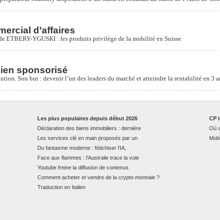
rcial d’affaires
 ETBERY-YGUSKI : les produits privilège de la mobilité en Suisse
lien sponsorisé
tion. Son but : devenir l’un des leaders du marché et atteindre la rentabilité en 3 a
Les plus populaires depuis début 2026
CP l
Déclaration des biens immobiliers : dernière
Où a
Les services clé en main proposés par un
Mobi
Du fantasme moderne : fétichiser l’IA,
Face aux flammes : l’Australie trace la voie
Youtube freine la diffusion de contenus
Comment acheter et vendre de la crypto monnaie ?
Traduction en Italien