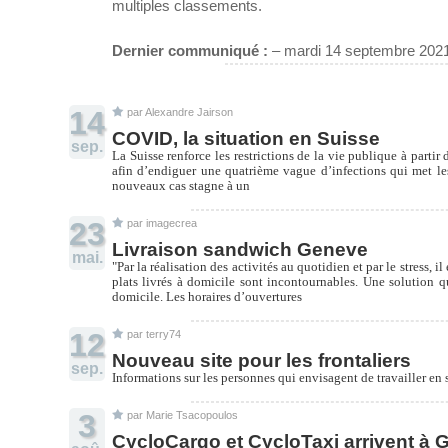
multiples classements.
Dernier communiqué :
– mardi 14 septembre 2021
14
par
Alexandre Jairson
COVID, la situation en Suisse
sep.
La Suisse renforce les restrictions de la vie publique à partir
afin d’endiguer une quatrième vague d’infections qui met les
nouveaux cas stagne à un
23
par
imagecrea
Livraison sandwich Geneve
mai.
"Par la réalisation des activités au quotidien et par le stress
plats livrés à domicile sont incontournables. Une solution q
domicile. Les horaires d’ouvertures
12
par
terry74
Nouveau site pour les frontaliers
sep.
Informations sur les personnes qui envisagent de travailler en s
3
par
Marie Tsacopoulos
CycloCargo et CycloTaxi arrivent à