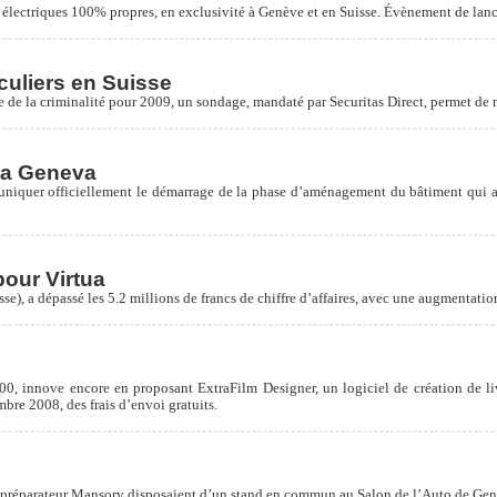
 électriques 100% propres, en exclusivité à Genève et en Suisse. Évènement de lanc
iculiers en Suisse
e de la criminalité pour 2009, un sondage, mandaté par Securitas Direct, permet de me
ha Geneva
niquer officiellement le démarrage de la phase d’aménagement du bâtiment qui ac
pour Virtua
), a dépassé les 5.2 millions de francs de chiffre d’affaires, avec une augmentatio
00, innove encore en proposant ExtraFilm Designer, un logiciel de création de li
bre 2008, des frais d’envoi gratuits.
e préparateur Mansory disposaient d’un stand en commun au Salon de l’Auto de Gen