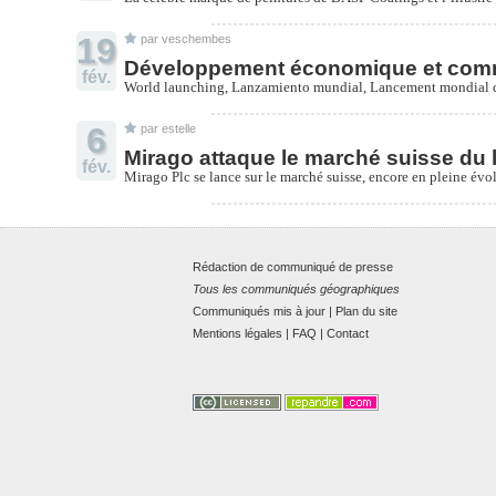
19
par
veschembes
Développement économique et comme
fév.
World launching, Lanzamiento mundial, Lancement mondial de
6
par
estelle
Mirago attaque le marché suisse du 
fév.
Mirago Plc se lance sur le marché suisse, encore en pleine évolu
Rédaction de communiqué de presse
Tous les communiqués géographiques
Communiqués mis à jour
|
Plan du site
Mentions légales
|
FAQ
|
Contact