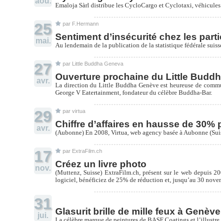
aoû.
Emaloja Sàrl distribue les CycloCargo et Cyclotaxi, véhicules
25
par
F.Hermann
Sentiment d’insécurité chez les part
mai.
Au lendemain de la publication de la statistique fédérale suiss
27
par
Little Buddha Geneva
Ouverture prochaine du Little Budd
avr.
La direction du Little Buddha Genève est heureuse de commu
George V Eatertainment, fondateur du célèbre Buddha-Bar.
29
par
virtua
Chiffre d’affaires en hausse de 30% 
avr.
(Aubonne) En 2008, Virtua, web agency basée à Aubonne (Suisse
17
par
ExtraFilm.ch
Créez un livre photo
nov.
(Muttenz, Suisse) ExtraFilm.ch, présent sur le web depuis 20
logiciel, bénéficiez de 25% de réduction et, jusqu’au 30 novem
31
Glasurit brille de mille feux à Genève
jui.
La célèbre marque de peintures de BASF Coatings et l’illustr