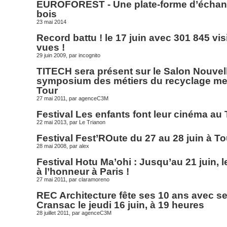
EUROFOREST - Une plate-forme d’échanges
bois
23 mai 2014
Record battu ! le 17 juin avec 301 845 vi
vues !
29 juin 2009, par
incognito
TITECH sera présent sur le Salon Nouvell
symposium des métiers du recyclage mercr
Tour
27 mai 2011, par
agenceC3M
Festival Les enfants font leur cinéma au T
22 mai 2013, par
Le Trianon
Festival Fest’ROute du 27 au 28 juin à T
28 mai 2008, par
alex
Festival Hotu Ma’ohi : Jusqu’au 21 juin, 
à l’honneur à Paris !
27 mai 2011, par
claramoreno
REC Architecture fête ses 10 ans avec se
Cransac le jeudi 16 juin, à 19 heures
28 juillet 2011, par
agenceC3M