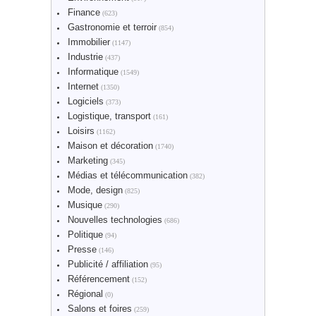
Finance
(623)
Gastronomie et terroir
(854)
Immobilier
(1147)
Industrie
(437)
Informatique
(1549)
Internet
(1350)
Logiciels
(373)
Logistique, transport
(161)
Loisirs
(1162)
Maison et décoration
(1740)
Marketing
(345)
Médias et télécommunication
(382)
Mode, design
(825)
Musique
(290)
Nouvelles technologies
(686)
Politique
(94)
Presse
(146)
Publicité / affiliation
(95)
Référencement
(152)
Régional
(0)
Salons et foires
(259)