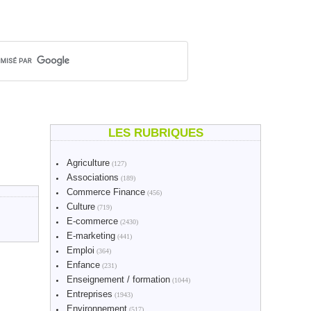
LES RUBRIQUES
Agriculture
(127)
Associations
(189)
Commerce Finance
(456)
Culture
(719)
E-commerce
(2430)
E-marketing
(441)
Emploi
(364)
Enfance
(231)
Enseignement / formation
(1044)
Entreprises
(1943)
Environnement
(517)